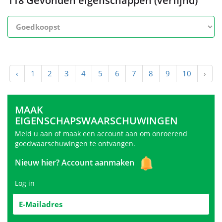
118 Gevonden eigenschappen (verfijnd)
‹
1
2
3
4
5
6
7
8
9
10
›
MAAK
EIGENSCHAPSWAARSCHUWINGEN
Meld u aan of maak een account aan om onroerend
goedwaarschuwingen te ontvangen.
Nieuw hier?
Account aanmaken
Log in