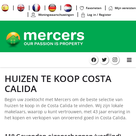
Favorieten
Mijn vereisten
Woningwaarschuwingen
Log in / Register
HUIZEN TE KOOP COSTA
CALIDA
Begin uw zoektocht met Mercers om de beste selectie van
huizen te koop in de Costa Calida te vinden. Wij zijn lokale
makelaars, waarop u kunt vertrouwen, met 43 jaar ervaring in
het kopen en verkopen van onroerend goed in Costa Calida.