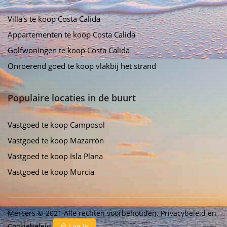
Villa's te koop Costa Calida
Appartementen te koop Costa Calida
Golfwoningen te koop Costa Calida
Onroerend goed te koop vlakbij het strand
Populaire locaties in de buurt
Vastgoed te koop Camposol
Vastgoed te koop Mazarrón
Vastgoed te koop Isla Plana
Vastgoed te koop Murcia
Mercers © 2021 Alle rechten voorbehouden.
Privacybeleid
en
Cookiebeleid
Log in