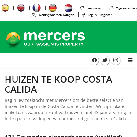
Favorieten
Mijn vereisten
Woningwaarschuwingen
Log in / Register
HUIZEN TE KOOP COSTA
CALIDA
Begin uw zoektocht met Mercers om de beste selectie van
huizen te koop in de Costa Calida te vinden. Wij zijn lokale
makelaars, waarop u kunt vertrouwen, met 43 jaar ervaring in
het kopen en verkopen van onroerend goed in Costa Calida.