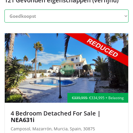
121 Gevonden eigenschappen (verfijnd)
€339,995
€334,995 + Belasting
4 Bedroom Detached For Sale
|
NEA631i
Camposol, Mazarrón, Murcia, Spain, 30875