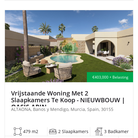
€403,000 + Belasting
Vrijstaande Woning Met 2
Slaapkamers Te Koop - NIEUWBOUW
|
OASIS-ARIN
ALTAONA, Banos y Mendigo, Murcia, Spain, 30155
479 m2
2 Slaapkamers
3 Badkamer