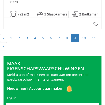
30320
792 m2
3 Slaapkamers
2 Badkamer
‹
1
2
3
4
5
6
7
8
9
10
11
›
MAAK
EIGENSCHAPSWAARSCHUWINGEN
Meld u aan of maak een account aan om onroerend
goedwaarschuwingen te ontvangen.
Nieuw hier?
Account aanmaken
Log in