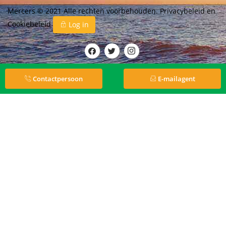
Mercers © 2021 Alle rechten voorbehouden.
Privacybeleid
en
Cookiebeleid
Log in
Contactpersoon
E-mailagent