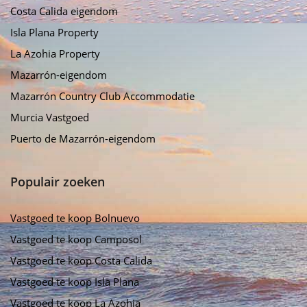
Costa Calida eigendom
Isla Plana Property
La Azohia Property
Mazarrón-eigendom
Mazarrón Country Club Accommodatie
Murcia Vastgoed
Puerto de Mazarrón-eigendom
Populair zoeken
Vastgoed te koop Bolnuevo
Vastgoed te koop Camposol
Vastgoed te koop Costa Calida
Vastgoed te koop Isla Plana
Vastgoed te koop La Azohia