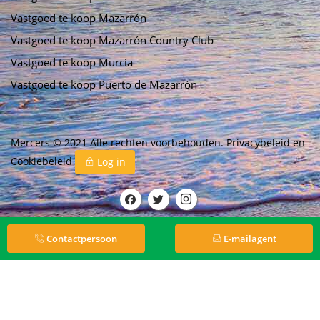
Vastgoed te koop Mazarrón
Vastgoed te koop Mazarrón Country Club
Vastgoed te koop Murcia
Vastgoed te koop Puerto de Mazarrón
Mercers © 2021 Alle rechten voorbehouden.
Privacybeleid
en
Cookiebeleid
Log in
Contactpersoon
E-mailagent