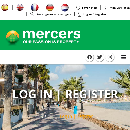
Favorieten
Mijn vereisten
Woningwaarschuwingen
Log in / Register
LOG IN | REGISTER
Huis
Log in | Register