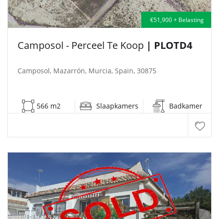
€51,900 + Belasting
Camposol - Perceel Te Koop
| PLOTD4
Camposol, Mazarrón, Murcia, Spain, 30875
566 m2
Slaapkamers
Badkamer