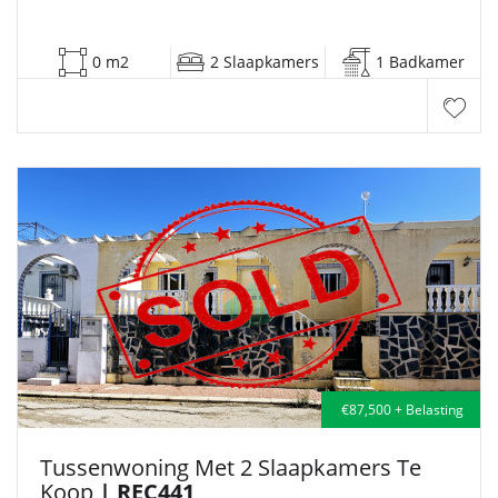
0 m2
2 Slaapkamers
1 Badkamer
€87,500 + Belasting
Tussenwoning Met 2 Slaapkamers Te
Koop
| REC441