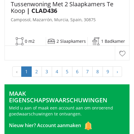
Tussenwoning Met 2 Slaapkamers Te
Koop
| CLAD436
Camposol, Mazarrón, Murcia, Spain, 30875
0 m2
2 Slaapkamers
1 Badkamer
‹
1
2
3
4
5
6
7
8
9
›
MAAK
EIGENSCHAPSWAARSCHUWINGEN
Meld u aan of maak een account aan om onroerend
goedwaarschuwingen te ontvangen.
Nieuw hier?
Account aanmaken