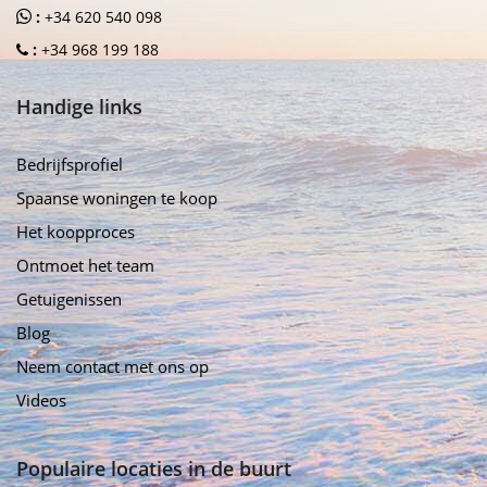
:
+34 620 540 098
:
+34 968 199 188
Handige links
Bedrijfsprofiel
Spaanse woningen te koop
Het koopproces
Ontmoet het team
Getuigenissen
Blog
Neem contact met ons op
Videos
Populaire locaties in de buurt