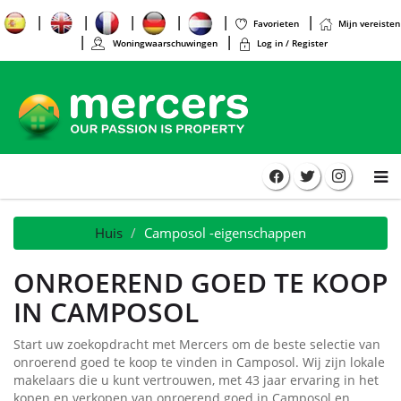
Favorieten
Mijn vereisten
Woningwaarschuwingen
Log in / Register
Huis
Camposol -eigenschappen
ONROEREND GOED TE KOOP
IN CAMPOSOL
Start uw zoekopdracht met Mercers om de beste selectie van
onroerend goed te koop te vinden in Camposol. Wij zijn lokale
makelaars die u kunt vertrouwen, met 43 jaar ervaring in het
kopen en verkopen van onroerend goed in Camposol en