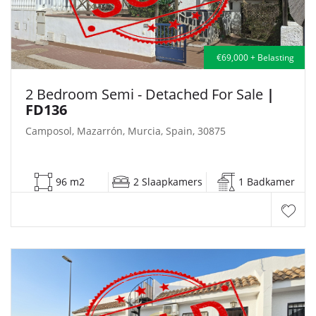
€69,000 + Belasting
2 Bedroom Semi - Detached For Sale
|
FD136
Camposol, Mazarrón, Murcia, Spain, 30875
96 m2
2 Slaapkamers
1 Badkamer