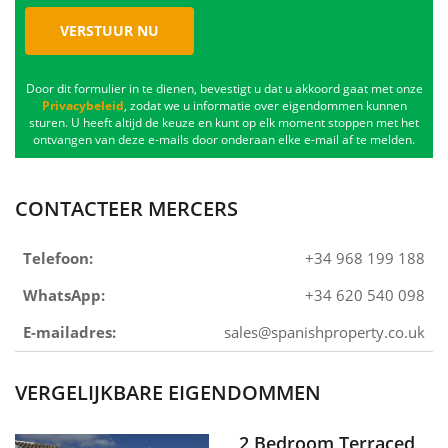
VERSTUUR NU
Door dit formulier in te dienen, bevestigt u dat u akkoord gaat met onze
Privacybeleid
, zodat we u informatie over eigendommen kunnen
sturen. U heeft altijd de keuze en kunt op elk moment stoppen met het
ontvangen van deze e-mails door onderaan elke e-mail af te melden.
CONTACTEER MERCERS
Telefoon:
+34 968 199 188
WhatsApp:
+34 620 540 098
E-mailadres:
sales@spanishproperty.co.uk
VERGELIJKBARE EIGENDOMMEN
2 Bedroom Terraced