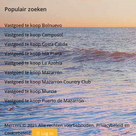
Populair zoeken
Vastgoed te koop Bolnuevo
Vastgoed te koop Camposol
Vastgoed te koop Costa Calida
Vastgoed te koop Isla Plana
Vastgoed te koop La Azohia
Vastgoed te koop Mazarrón
Vastgoed te koop Mazarrón Country Club
Vastgoed te koop Murcia
Vastgoed te koop Puerto de Mazarrón
Mercers © 2021 Alle rechten voorbehouden.
Privacybeleid
en
Cookiebeleid
Log in