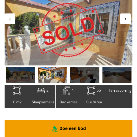
2
1
55
Terrasvormig
0 m2
Slaapkamers
Badkamer
BuiltArea
Doe een bod