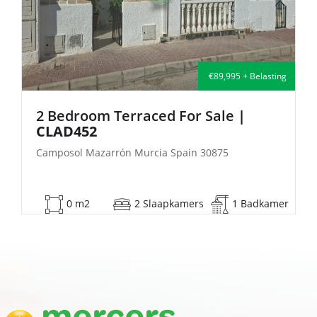
€89,995 + Belasting
ed For Sale
|
2 Bedroom Semi-Deta
| FB140
ia Spain 30875
Camposol Mazarrón Murcia S
aapkamers
1 Badkamer
53 m2
2 Slaapk