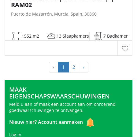
RAM02
Puerto de Mazarrón, Murcia, Spain, 30860
1552 m2
13 Slaapkamers
7 Badkamer
‹
1
2
›
MAAK
EIGENSCHAPSWAARSCHUWINGEN
Meld u aan of maak een account aan om onroerend
goedwaarschuwingen te ontvangen.
Nieuw hier?
Account aanmaken
Log in