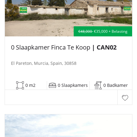
€48,000
€35,000 + Belasting
0 Slaapkamer Finca Te Koop
| CAN02
El Pareton, Murcia, Spain, 30858
0 m2
0 Slaapkamers
0 Badkamer