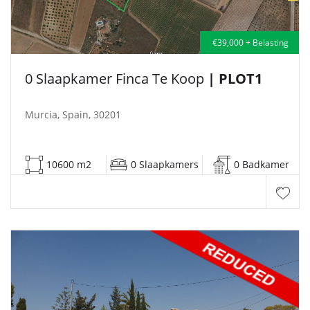
€39,000 + Belasting
0 Slaapkamer Finca Te Koop
| PLOT1
Murcia, Spain, 30201
10600 m2
0 Slaapkamers
0 Badkamer