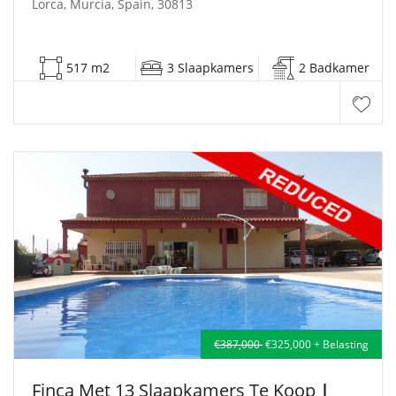
Lorca, Murcia, Spain, 30813
517 m2
3 Slaapkamers
2 Badkamer
€387,000
€325,000 + Belasting
Finca Met 13 Slaapkamers Te Koop
|