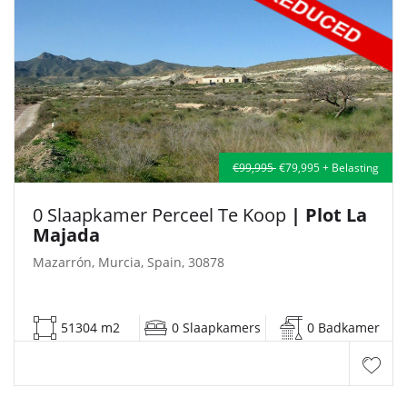
€99,995
€79,995 + Belasting
0 Slaapkamer Perceel Te Koop
| Plot La
Majada
Mazarrón, Murcia, Spain, 30878
51304 m2
0 Slaapkamers
0 Badkamer