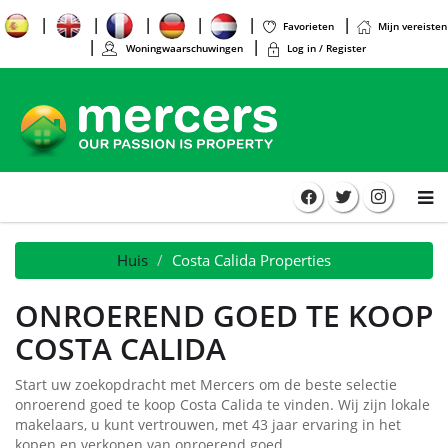
Favorieten
Mijn vereisten
Woningwaarschuwingen
Log in / Register
Huis
Costa Calida Properties
ONROEREND GOED TE KOOP
COSTA CALIDA
Start uw zoekopdracht met Mercers om de beste selectie
onroerend goed te koop Costa Calida te vinden. Wij zijn lokale
makelaars, u kunt vertrouwen, met 43 jaar ervaring in het
kopen en verkopen van onroerend goed.