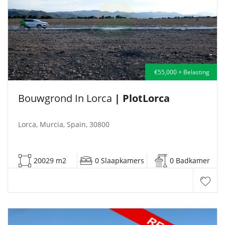
€55,000 + Belasting
Bouwgrond In Lorca
| PlotLorca
Lorca, Murcia, Spain, 30800
20029 m2
0 Slaapkamers
0 Badkamer