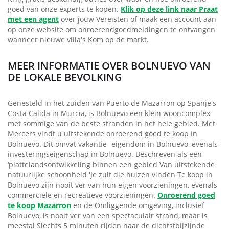
goed van onze experts te kopen.
Klik op deze link naar Praat
met een agent
over jouw Vereisten of maak een account aan
op onze website om onroerendgoedmeldingen te ontvangen
wanneer nieuwe villa's Kom op de markt.
MEER INFORMATIE OVER BOLNUEVO VAN
DE LOKALE BEVOLKING
Genesteld in het zuiden van Puerto de Mazarron op Spanje's
Costa Calida in Murcia, is Bolnuevo een klein wooncomplex
met sommige van de beste stranden in het hele gebied. Met
Mercers vindt u uitstekende onroerend goed te koop In
Bolnuevo. Dit omvat vakantie -eigendom in Bolnuevo, evenals
investeringseigenschap in Bolnuevo. Beschreven als een
‘plattelandsontwikkeling binnen een gebied Van uitstekende
natuurlijke schoonheid 'Je zult die huizen vinden Te koop in
Bolnuevo zijn nooit ver van hun eigen voorzieningen, evenals
commerciële en recreatieve voorzieningen.
Onroerend goed
te koop Mazarron
en de Omliggende omgeving, inclusief
Bolnuevo, is nooit ver van een spectaculair strand, maar is
meestal Slechts 5 minuten rijden naar de dichtstbijzijnde