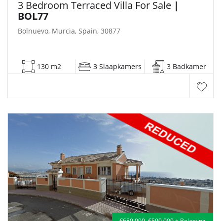
3 Bedroom Terraced Villa For Sale
|
BOL77
Bolnuevo, Murcia, Spain, 30877
130 m2
3 Slaapkamers
3 Badkamer
€680,000
€590,000 + Belasting