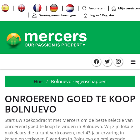
Favorieten
Mijn vereisten
Woningwaarschuwingen
Log in / Register
Huis
Bolnuevo -eigenschappen
ONROEREND GOED TE KOOP
BOLNUEVO
Start uw zoekopdracht met Mercers om de beste selectie van
onroerend goed te koop te vinden in Bolnuevo. Wij zijn lokale
makelaars die u kunt vertrouwen, met 43 jaar ervaring in
kopen en verkopen Eigendom in Bolnuevo en omliggende