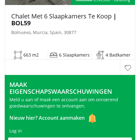
Chalet Met 6 Slaapkamers Te Koop
|
BOL59
Bolnuevo, Murcia, Spain, 30877
663 m2
6 Slaapkamers
4 Badkamer
MAAK
EIGENSCHAPSWAARSCHUWINGEN
Meld u aan of maak een account aan om onroerend
goedwaarschuwingen te ontvangen.
Nieuw hier?
Account aanmaken
Log in