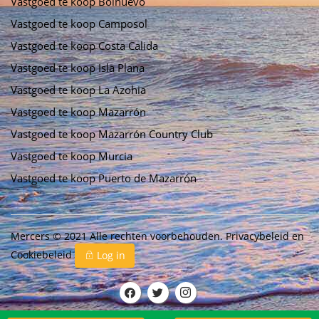
Vastgoed te koop Bolnuevo
Vastgoed te koop Camposol
Vastgoed te koop Costa Calida
Vastgoed te koop Isla Plana
Vastgoed te koop La Azohia
Vastgoed te koop Mazarrón
Vastgoed te koop Mazarrón Country Club
Vastgoed te koop Murcia
Vastgoed te koop Puerto de Mazarrón
Mercers © 2021 Alle rechten voorbehouden.
Privacybeleid
en
Cookiebeleid
Log in