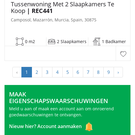
Tussenwoning Met 2 Slaapkamers Te
Koop
| REC441
Camposol, Mazarrón, Murcia, Spain, 30875
0 m2
2 Slaapkamers
1 Badkamer
‹
1
2
3
4
5
6
7
8
9
›
MAAK
EIGENSCHAPSWAARSCHUWINGEN
Meld u aan of maak een account aan om onroerend
goedwaarschuwingen te ontvangen.
Nieuw hier?
Account aanmaken