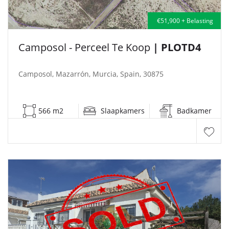
€51,900 + Belasting
Camposol - Perceel Te Koop
| PLOTD4
Camposol, Mazarrón, Murcia, Spain, 30875
566 m2
Slaapkamers
Badkamer