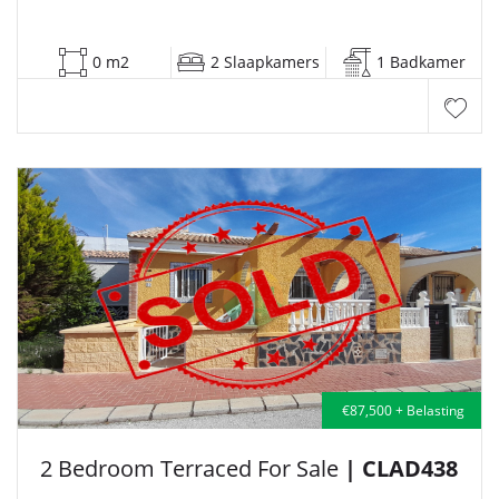
0 m2
2 Slaapkamers
1 Badkamer
€87,500 + Belasting
2 Bedroom Terraced For Sale
| CLAD438