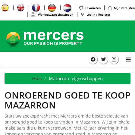
Favorieten
Mijn vereisten
Woningwaarschuwingen
Log in / Register
Huis
Mazarron -eigenschappen
ONROEREND GOED TE KOOP
MAZARRON
Start uw zoekopdracht met Mercers om de beste selectie van
onroerend goed te koop te vinden in Mazarron. Wij zijn lokale
makelaars die u kunt vertrouwen, Met 43 jaar ervaring in het
kopen en verkopen van onroerend goed in Mazarron en