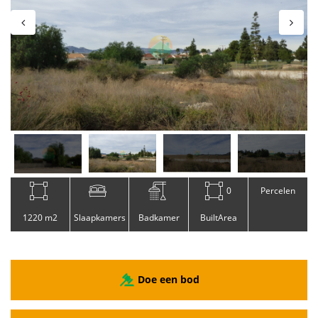
0
Percelen
1220 m2
Slaapkamers
Badkamer
BuiltArea
Doe een bod