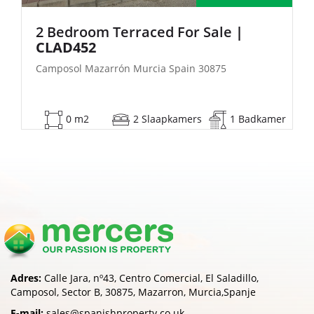
|
2 Bedroom Semi-Detached For Sa
| FB140
Camposol Mazarrón Murcia Spain 30875
Badkamer
53 m2
2 Slaapkamers
1 Bad
Adres:
Calle Jara, nº43, Centro Comercial, El Saladillo,
Camposol, Sector B, 30875, Mazarron, Murcia,Spanje
E-mail:
sales@spanishproperty.co.uk