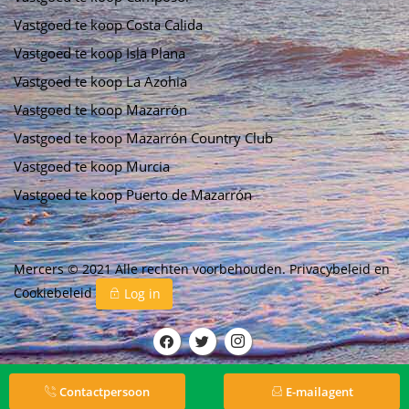
Vastgoed te koop Costa Calida
Vastgoed te koop Isla Plana
Vastgoed te koop La Azohia
Vastgoed te koop Mazarrón
Vastgoed te koop Mazarrón Country Club
Vastgoed te koop Murcia
Vastgoed te koop Puerto de Mazarrón
Mercers © 2021 Alle rechten voorbehouden.
Privacybeleid
en
Cookiebeleid
Log in
Contactpersoon
E-mailagent