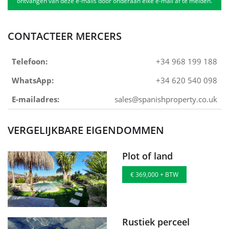
ontvangen van deze e-mails door onderaan elke e-mail af te melden.
CONTACTEER MERCERS
Telefoon:
+34 968 199 188
WhatsApp:
+34 620 540 098
E-mailadres:
sales@spanishproperty.co.uk
VERGELIJKBARE EIGENDOMMEN
Plot of land
€ 369,000 + BTW
Rustiek perceel