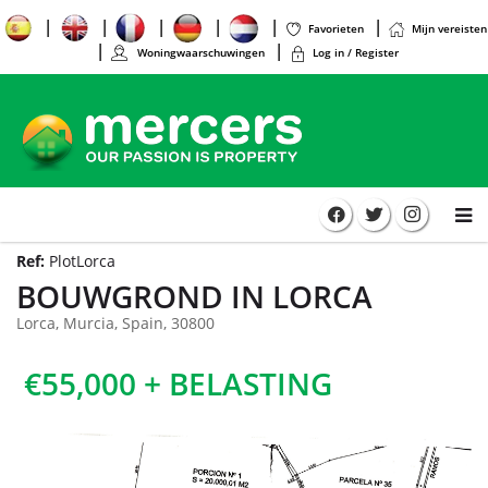
Favorieten
Mijn vereisten
Woningwaarschuwingen
Log in / Register
Ref:
PlotLorca
BOUWGROND IN LORCA
Lorca, Murcia, Spain, 30800
€55,000 + BELASTING