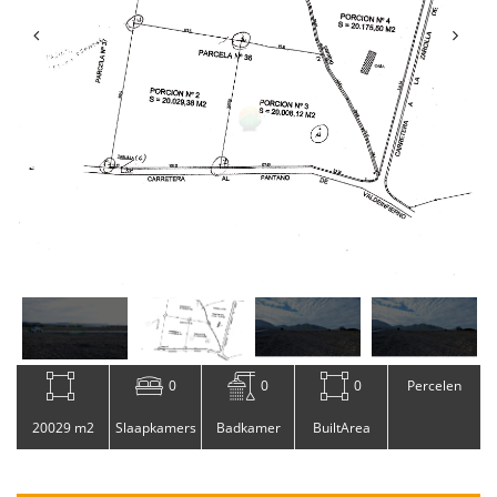
0
0
0
Percelen
20029 m2
Slaapkamers
Badkamer
BuiltArea