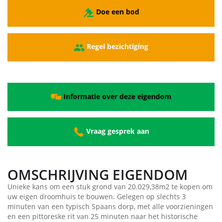
Doe een bod
Regel bezichtiging
Informatie over deze eigendom
Vraag gesprek aan
OMSCHRIJVING EIGENDOM
Unieke kans om een stuk grond van 20.029,38m2 te kopen om
uw eigen droomhuis te bouwen. Gelegen op slechts 3
minuten van een typisch Spaans dorp, met alle voorzieningen
en een pittoreske rit van 25 minuten naar het historische