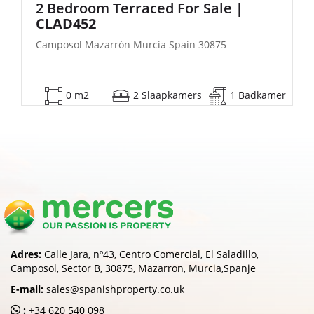
Bedroom Terraced For Sale
|
2 Be
LAD452
| FB1
posol Mazarrón Murcia Spain 30875
Camposo
0 m2
2 Slaapkamers
1 Badkamer
5
Adres:
Calle Jara, nº43, Centro Comercial, El Saladillo,
Camposol, Sector B, 30875, Mazarron, Murcia,Spanje
E-mail:
sales@spanishproperty.co.uk
:
+34 620 540 098