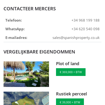
CONTACTEER MERCERS
Telefoon:
+34 968 199 188
WhatsApp:
+34 620 540 098
E-mailadres:
sales@spanishproperty.co.uk
VERGELIJKBARE EIGENDOMMEN
Plot of land
€ 369,000 + BTW
Rustiek perceel
€ 39,000 + BTW