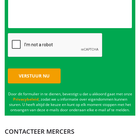
VERSTUUR NU
Door dit formulier in te dienen, bevestigt u dat u akkoord gaat met onze
Privacybeleid
, zodat we u informatie over eigendommen kunnen
sturen. U heeft altijd de keuze en kunt op elk moment stoppen met het
ontvangen van deze e-mails door onderaan elke e-mail af te melden.
CONTACTEER MERCERS