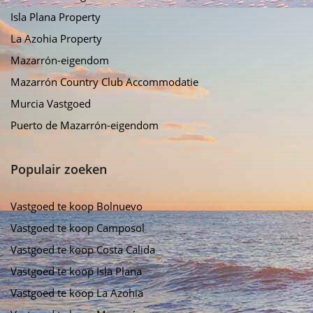
Isla Plana Property
La Azohia Property
Mazarrón-eigendom
Mazarrón Country Club Accommodatie
Murcia Vastgoed
Puerto de Mazarrón-eigendom
Populair zoeken
Vastgoed te koop Bolnuevo
Vastgoed te koop Camposol
Vastgoed te koop Costa Calida
Vastgoed te koop Isla Plana
Vastgoed te koop La Azohia