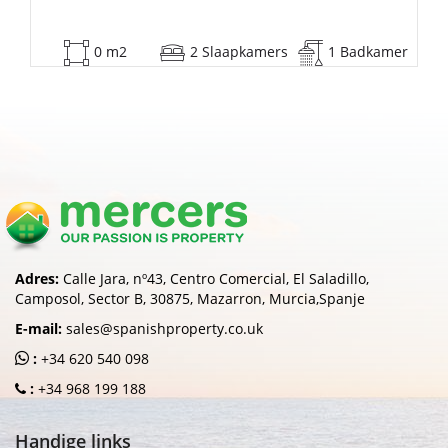
1 Badkamer
53 m2
2 Slaapkamers
1 
Adres:
Calle Jara, nº43, Centro Comercial, El Saladillo,
Camposol, Sector B, 30875, Mazarron, Murcia,Spanje
E-mail:
sales@spanishproperty.co.uk
:
+34 620 540 098
:
+34 968 199 188
Handige links