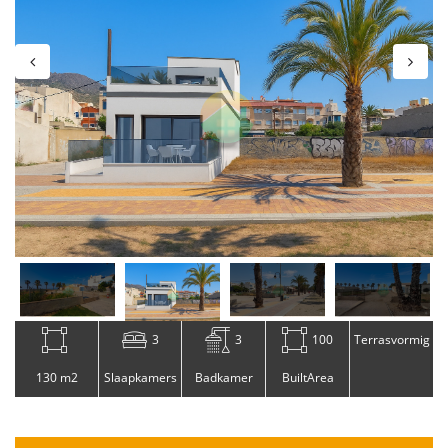
3
3
100
Terrasvormig
130 m2
Slaapkamers
Badkamer
BuiltArea