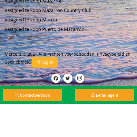
Vastgoed te koop Mazarrón
Vastgoed te koop Mazarrón Country Club
Vastgoed te koop Murcia
Vastgoed te koop Puerto de Mazarrón
Mercers © 2021 Alle rechten voorbehouden.
Privacybeleid
en
Cookiebeleid
Log in
Contactpersoon
E-mailagent