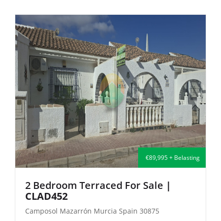
995 + Belasting
€135,000 +
le
|
2 Bedroom Semi-Detached For
| FB140
5
Camposol Mazarrón Murcia Spain 30875