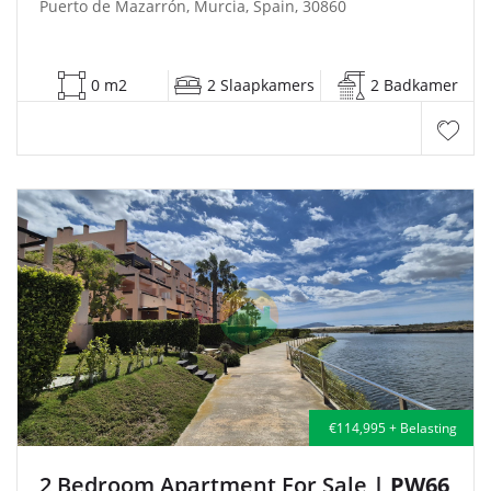
Puerto de Mazarrón, Murcia, Spain, 30860
0 m2
2 Slaapkamers
2 Badkamer
€114,995 + Belasting
2 Bedroom Apartment For Sale
| PW66