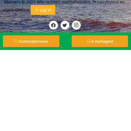
Mercers © 2021 Alle rechten voorbehouden.
Privacybeleid
en
Cookiebeleid
Log in
Contactpersoon
E-mailagent