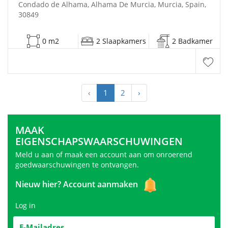
Condado de Alhama, Alhama De Murcia, Murcia, Spain,
30849
0 m2
2 Slaapkamers
2 Badkamer
‹
1
2
›
MAAK
EIGENSCHAPSWAARSCHUWINGEN
Meld u aan of maak een account aan om onroerend
goedwaarschuwingen te ontvangen.
Nieuw hier?
Account aanmaken
Log in