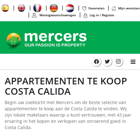
Favorieten
Mijn vereisten
Woningwaarschuwingen
Log in / Register
APPARTEMENTEN TE KOOP
COSTA CALIDA
Begin uw zoektocht met Mercers om de beste selectie van
appartementen te koop aan de Costa Calida te vinden. Wij
zijn lokale makelaars waarop u kunt vertrouwen, met 43 jaar
ervaring in het kopen en verkopen van onroerend goed in
Costa Calida.