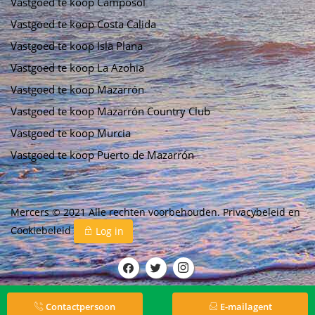
Vastgoed te koop Camposol
Vastgoed te koop Costa Calida
Vastgoed te koop Isla Plana
Vastgoed te koop La Azohia
Vastgoed te koop Mazarrón
Vastgoed te koop Mazarrón Country Club
Vastgoed te koop Murcia
Vastgoed te koop Puerto de Mazarrón
Mercers © 2021 Alle rechten voorbehouden.
Privacybeleid
en
Cookiebeleid
Log in
Contactpersoon
E-mailagent