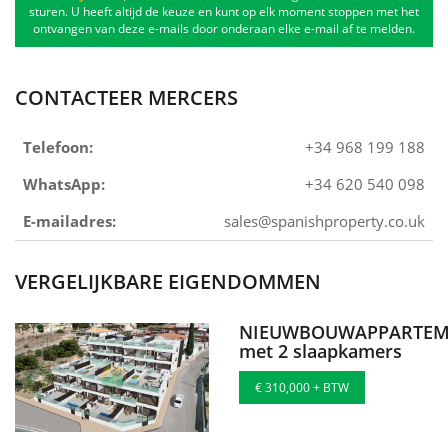
sturen. U heeft altijd de keuze en kunt op elk moment stoppen met het
ontvangen van deze e-mails door onderaan elke e-mail af te melden.
CONTACTEER MERCERS
Telefoon:
+34 968 199 188
WhatsApp:
+34 620 540 098
E-mailadres:
sales@spanishproperty.co.uk
VERGELIJKBARE EIGENDOMMEN
NIEUWBOUWAPPARTEM
met 2 slaapkamers
€ 310,000 + BTW