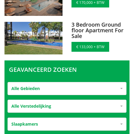
€ 170,000 + BTW
3 Bedroom Ground
floor Apartment For
Sale
€ 133,000 + BTW
GEAVANCEERD ZOEKEN
Alle Gebieden
Alle Verstedelijking
Slaapkamers