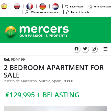
Favorieten
Mijn vereisten
Woningwaarschuwingen
Log in / Register
Ref:
PDM199
2 BEDROOM APARTMENT FOR
SALE
Puerto de Mazarrón, Murcia, Spain, 30860
€129,995 + BELASTING