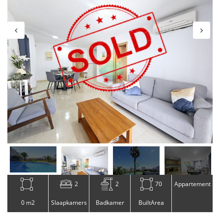
2
2
70
Appartement
0 m2
Slaapkamers
Badkamer
BuiltArea