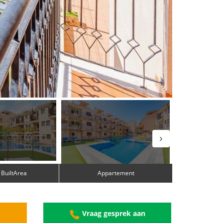
 BuiltArea
Appartement
g
Vraag gesprek aan