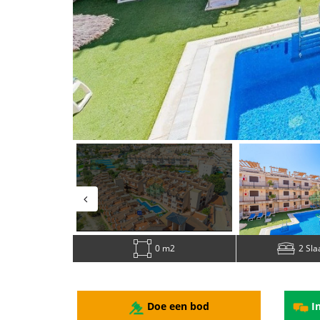
0 m2
2 Sl
Doe een bod
In