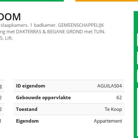
NDOM
 2 slaapkamers. 1 badkamer. GEMEENSCHAPPELIJK
ping met DAKTERRAS & BEGANE GROND met TUIN.
 Lift.
g
ID eigendom
AGUILAS04
2
Gebouwde oppervlakte
62
2
Toestand
Te Koop
1
Eigendom
Appartement