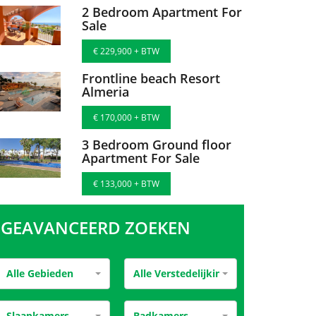
2 Bedroom Apartment For
Sale
€ 229,900 + BTW
Frontline beach Resort
Almeria
€ 170,000 + BTW
3 Bedroom Ground floor
Apartment For Sale
€ 133,000 + BTW
GEAVANCEERD ZOEKEN
Alle Gebieden
Alle Verstedelijking
Slaapkamers
Badkamers