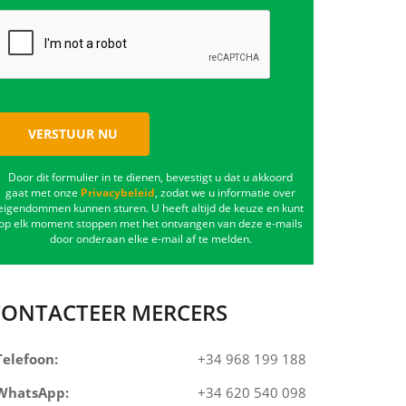
VERSTUUR NU
Door dit formulier in te dienen, bevestigt u dat u akkoord
gaat met onze
Privacybeleid
, zodat we u informatie over
eigendommen kunnen sturen. U heeft altijd de keuze en kunt
op elk moment stoppen met het ontvangen van deze e-mails
door onderaan elke e-mail af te melden.
CONTACTEER MERCERS
Telefoon:
+34 968 199 188
WhatsApp:
+34 620 540 098