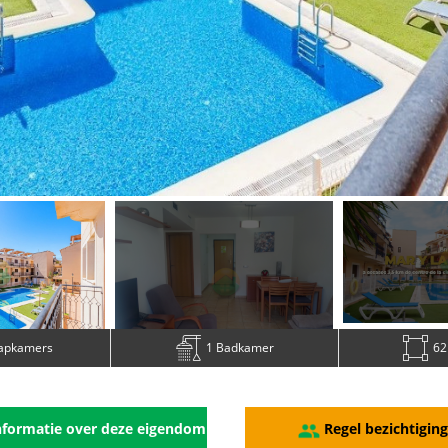
aapkamers
1 Badkamer
62
formatie over deze eigendom
Regel bezichtigin