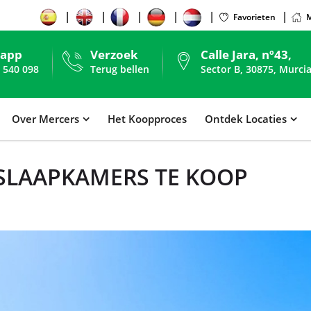
Favorieten
M
sapp
Verzoek
Calle Jara, nº43,
 540 098
Terug bellen
Sector B, 30875, Murcia
Over Mercers
Het Koopproces
Ontdek Locaties
SLAAPKAMERS TE KOOP