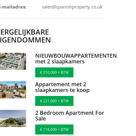
E-mailadres:
sales@spanishproperty.co.uk
ERGELIJKBARE
EIGENDOMMEN
NIEUWBOUWAPPARTEMENTEN
met 2 slaapkamers
€ 310,000 + BTW
Appartement met 2
slaapkamers te koop
€ 221,000 + BTW
2 Bedroom Apartment For
Sale
€ 118,000 + BTW