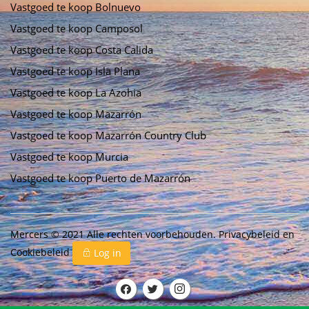
Vastgoed te koop Bolnuevo
Vastgoed te koop Camposol
Vastgoed te koop Costa Calida
Vastgoed te koop Isla Plana
Vastgoed te koop La Azohia
Vastgoed te koop Mazarrón
Vastgoed te koop Mazarrón Country Club
Vastgoed te koop Murcia
Vastgoed te koop Puerto de Mazarrón
Mercers © 2021 Alle rechten voorbehouden.
Privacybeleid
en
Cookiebeleid
Log in