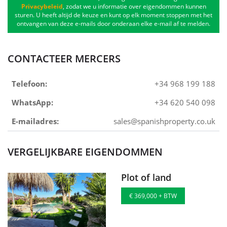
Privacybeleid
, zodat we u informatie over eigendommen kunnen
sturen. U heeft altijd de keuze en kunt op elk moment stoppen met het
ontvangen van deze e-mails door onderaan elke e-mail af te melden.
CONTACTEER MERCERS
Telefoon:
+34 968 199 188
WhatsApp:
+34 620 540 098
E-mailadres:
sales@spanishproperty.co.uk
VERGELIJKBARE EIGENDOMMEN
Plot of land
€ 369,000 + BTW