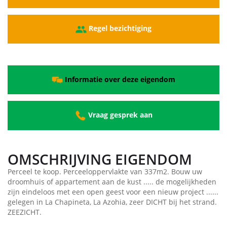
Regel bezichtiging
Informatie over deze eigendom
Vraag gesprek aan
OMSCHRIJVING EIGENDOM
Perceel te koop. Perceeloppervlakte van 337m2. Bouw uw
droomhuis of appartement aan de kust ..... de mogelijkheden
zijn eindeloos met een open geest voor een nieuw project ......
gelegen in La Chapineta, La Azohia, zeer DICHT bij het strand.
ZEEZICHT.