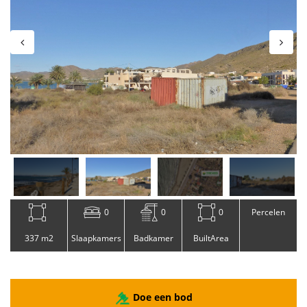
0
0
0
Percelen
337 m2
Slaapkamers
Badkamer
BuiltArea
Doe een bod