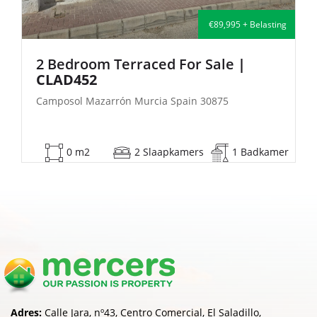
€89,995 + Belasting
raced For Sale
|
2 Bedroom Semi-
| FB140
Murcia Spain 30875
Camposol Mazarrón Murc
2 Slaapkamers
1 Badkamer
53 m2
2 S
Adres:
Calle Jara, nº43, Centro Comercial, El Saladillo,