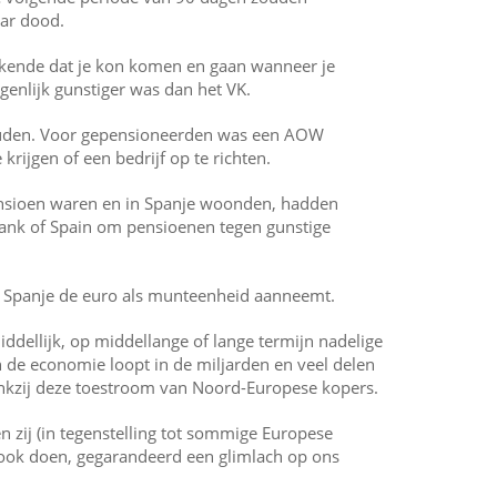
aar dood.
tekende dat je kon komen en gaan wanneer je
igenlijk gunstiger was dan het VK.
rhouden. Voor gepensioneerden was een AOW
ijgen of een bedrijf op te richten.
ensioen waren en in Spanje woonden, hadden
Bank of Spain om pensioenen tegen gunstige
t Spanje de euro als munteenheid aanneemt.
ddellijk, op middellange of lange termijn nadelige
n de economie loopt in de miljarden en veel delen
nkzij deze toestroom van Noord-Europese kopers.
en zij (in tegenstelling tot sommige Europese
ci ook doen, gegarandeerd een glimlach op ons