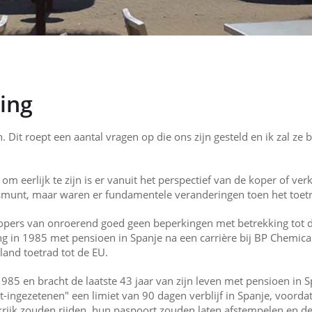
ing
n. Dit roept een aantal vragen op die ons zijn gesteld en ik zal z
 eerlijk te zijn is er vanuit het perspectief van de koper of ver
idsmunt, maar waren er fundamentele veranderingen toen het toet
 kopers van onroerend goed geen beperkingen met betrekking tot 
ng in 1985 met pensioen in Spanje na een carrière bij BP Chemica
land toetrad tot de EU.
985 en bracht de laatste 43 jaar van zijn leven met pensioen in S
t-ingezetenen" een limiet van 90 dagen verblijf in Spanje, voorda
krijk zouden rijden, hun paspoort zouden laten afstempelen en 