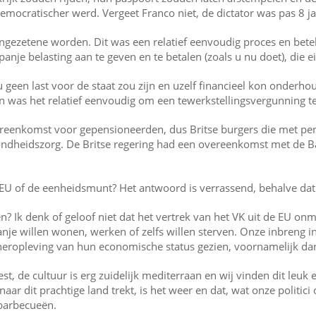
democratischer werd. Vergeet Franco niet, de dictator was pas 8 j
 ingezetene worden. Dit was een relatief eenvoudig proces en be
nje belasting aan te geven en te betalen (zoals u nu doet), die e
 geen last voor de staat zou zijn en uzelf financieel kon onde
s het relatief eenvoudig om een tewerkstellingsvergunning te kr
ereenkomst voor gepensioneerden, dus Britse burgers die met p
ezondheidszorg. De Britse regering had een overeenkomst met de 
e EU of de eenheidsmunt? Het antwoord is verrassend, behalve da
 Ik denk of geloof niet dat het vertrek van het VK uit de EU onmi
anje willen wonen, werken of zelfs willen sterven. Onze inbreng i
heropleving van hun economische status gezien, voornamelijk da
st, de cultuur is erg zuidelijk mediterraan en wij vinden dit leuk 
ar dit prachtige land trekt, is het weer en dat, wat onze politi
 barbecueën.