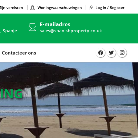
ijn vereisten
Woningwaarschuwingen
Log in / Register
E-mailadres
, Spanje
sales@spanishproperty.co.uk
Contacteer ons
RING