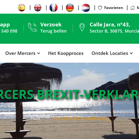
Favorieten
M
sapp
Verzoek
Calle Jara, nº43,
 540 098
Terug bellen
Sector B, 30875, Murcia
Over Mercers
Het Koopproces
Ontdek Locaties
CERS BREXIT-VERKLA
Huis
Mercers Brexit-verklaring