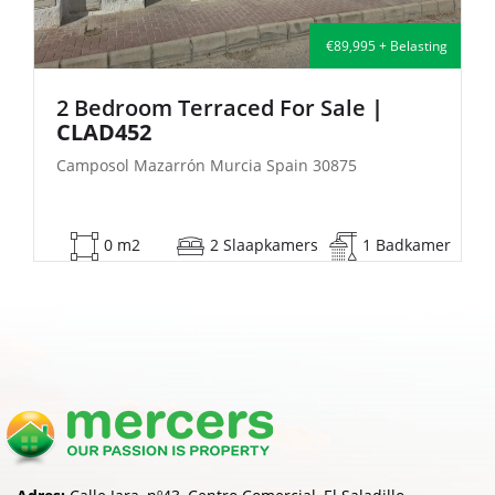
€135,000 + Belasting
2 Bedroom Semi-Detached For Sale
| FB140
Camposol Mazarrón Murcia Spain 30875
53 m2
2 Slaapkamers
1 Badkamer