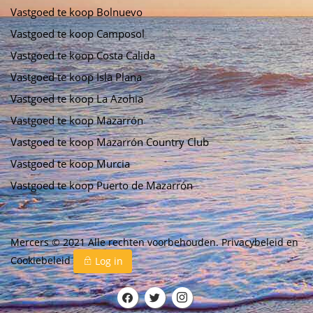
Vastgoed te koop Bolnuevo
Vastgoed te koop Camposol
Vastgoed te koop Costa Calida
Vastgoed te koop Isla Plana
Vastgoed te koop La Azohia
Vastgoed te koop Mazarrón
Vastgoed te koop Mazarrón Country Club
Vastgoed te koop Murcia
Vastgoed te koop Puerto de Mazarrón
Mercers © 2021 Alle rechten voorbehouden.
Privacybeleid
en
Cookiebeleid
Log in