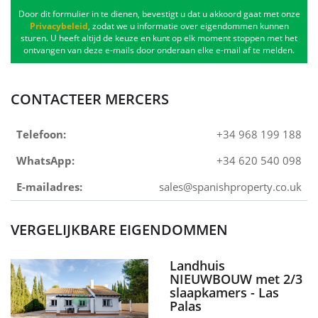
Door dit formulier in te dienen, bevestigt u dat u akkoord gaat met onze
Privacybeleid
, zodat we u informatie over eigendommen kunnen
sturen. U heeft altijd de keuze en kunt op elk moment stoppen met het
ontvangen van deze e-mails door onderaan elke e-mail af te melden.
CONTACTEER MERCERS
Telefoon:
+34 968 199 188
WhatsApp:
+34 620 540 098
E-mailadres:
sales@spanishproperty.co.uk
VERGELIJKBARE EIGENDOMMEN
Landhuis
NIEUWBOUW met 2/3
slaapkamers - Las
Palas