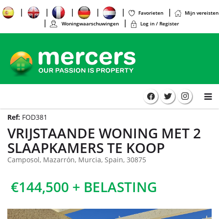
Favorieten
Mijn vereisten
Woningwaarschuwingen
Log in / Register
Ref:
FOD381
VRIJSTAANDE WONING MET 2
SLAAPKAMERS TE KOOP
Camposol, Mazarrón, Murcia, Spain, 30875
€144,500 + BELASTING