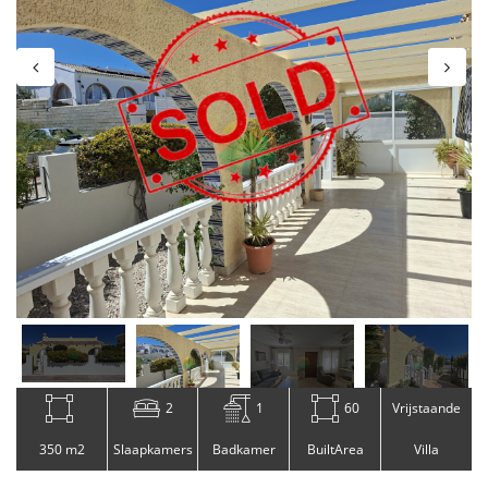
2
1
60
Vrijstaande
350 m2
Slaapkamers
Badkamer
BuiltArea
Villa