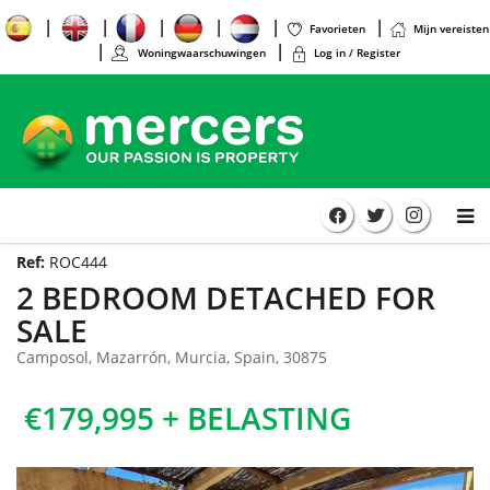
Favorieten
Mijn vereisten
Woningwaarschuwingen
Log in / Register
Ref:
ROC444
2 BEDROOM DETACHED FOR
SALE
Camposol, Mazarrón, Murcia, Spain, 30875
€179,995 + BELASTING