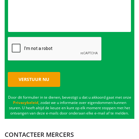
VERSTUUR NU
Door dit formulier in te dienen, bevestigt u dat u akkoord gaat met onze
Privacybeleid
, zodat we u informatie over eigendommen kunnen
sturen. U heeft altijd de keuze en kunt op elk moment stoppen met het
ontvangen van deze e-mails door onderaan elke e-mail af te melden.
CONTACTEER MERCERS