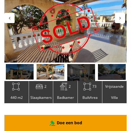
2
2
73
Vrijstaande
440 m2
Slaapkamers
Badkamer
BuiltArea
Villa
Doe een bod