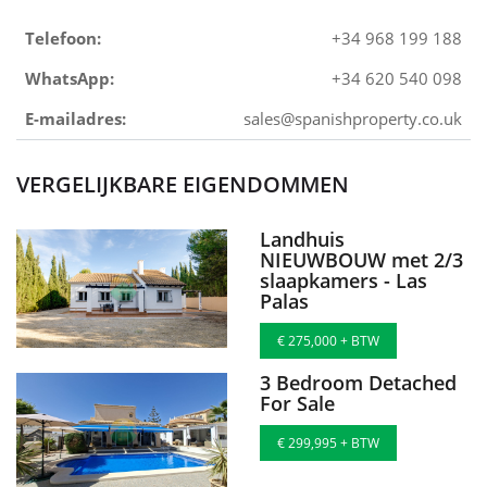
Telefoon:
+34 968 199 188
WhatsApp:
+34 620 540 098
E-mailadres:
sales@spanishproperty.co.uk
VERGELIJKBARE EIGENDOMMEN
Landhuis
NIEUWBOUW met 2/3
slaapkamers - Las
Palas
€ 275,000 + BTW
3 Bedroom Detached
For Sale
€ 299,995 + BTW