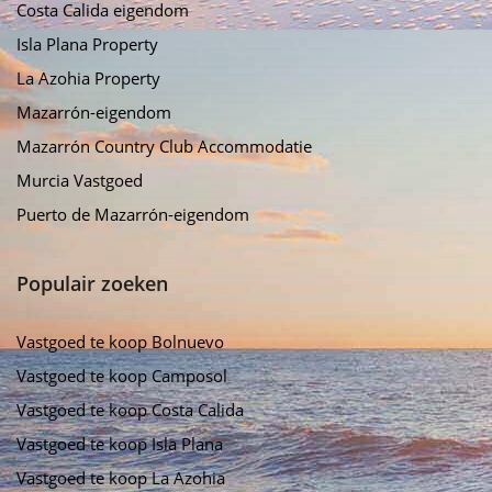
Costa Calida eigendom
Isla Plana Property
La Azohia Property
Mazarrón-eigendom
Mazarrón Country Club Accommodatie
Murcia Vastgoed
Puerto de Mazarrón-eigendom
Populair zoeken
Vastgoed te koop Bolnuevo
Vastgoed te koop Camposol
Vastgoed te koop Costa Calida
Vastgoed te koop Isla Plana
Vastgoed te koop La Azohia