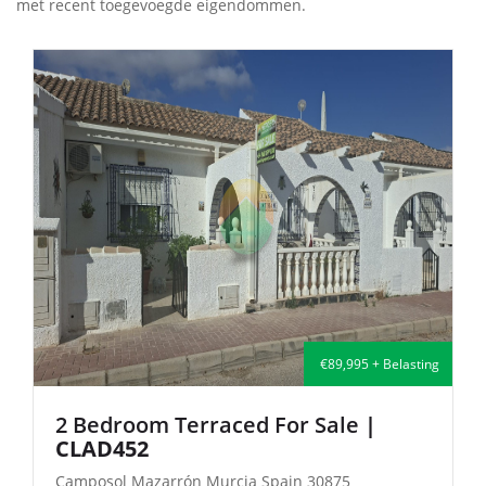
met recent toegevoegde eigendommen.
€135,000 + Belasting
2 Bedroom Semi-Detached For Sale
| FB140
Camposol Mazarrón Murcia Spain 30875