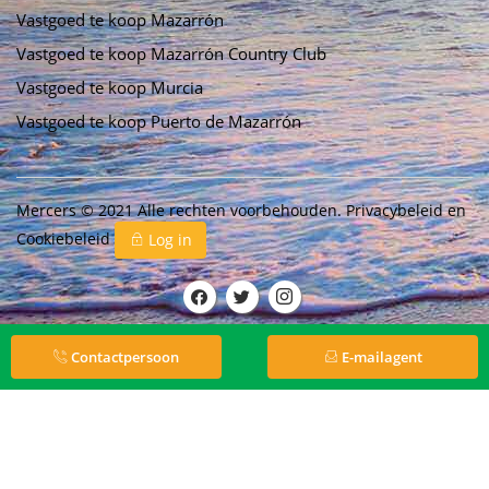
Vastgoed te koop Mazarrón
Vastgoed te koop Mazarrón Country Club
Vastgoed te koop Murcia
Vastgoed te koop Puerto de Mazarrón
Mercers © 2021 Alle rechten voorbehouden.
Privacybeleid
en
Cookiebeleid
Log in
Contactpersoon
E-mailagent