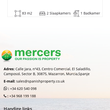
0 m2
2 Slaapkamers
1 Badkamer
Adres:
Calle Jara, nº43, Centro Comercial, El Saladillo,
Camposol, Sector B, 30875, Mazarron, Murcia,Spanje
E-mail:
sales@spanishproperty.co.uk
:
+34 620 540 098
:
+34 968 199 188
Handige links