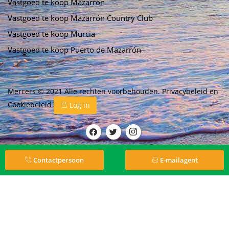
Vastgoed te koop Mazarrón
Vastgoed te koop Mazarrón Country Club
Vastgoed te koop Murcia
Vastgoed te koop Puerto de Mazarrón
Mercers © 2021 Alle rechten voorbehouden.
Privacybeleid
en
Cookiebeleid
Log in
Contactpersoon
E-mailagent