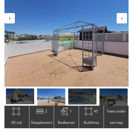
2
1
45
Twee onder
85 m2
Slaapkamers
Badkamer
BuiltArea
een kap