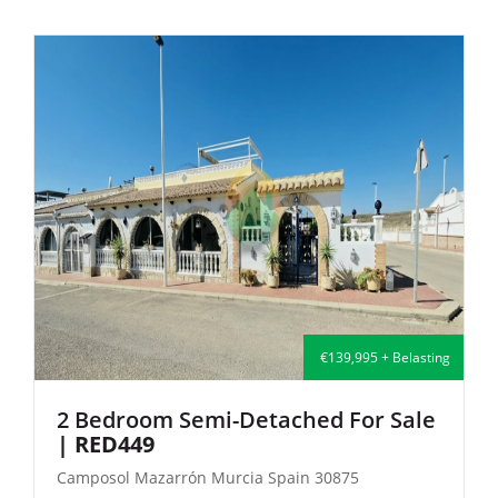
€114,000 + Belasting
2 Bedroom Terraced For Sale
|
CLAD451
Camposol Mazarrón Murcia Spain 30875