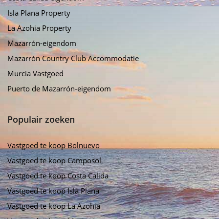
Isla Plana Property
La Azohia Property
Mazarrón-eigendom
Mazarrón Country Club Accommodatie
Murcia Vastgoed
Puerto de Mazarrón-eigendom
Populair zoeken
Vastgoed te koop Bolnuevo
Vastgoed te koop Camposol
Vastgoed te koop Costa Calida
Vastgoed te koop Isla Plana
Vastgoed te koop La Azohia