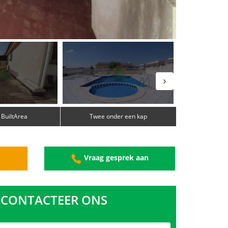
 BuiltArea
Twee onder een kap
g
Vraag gesprek aan
CONTACTEER ONS