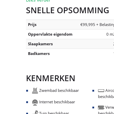
SNELLE OPSOMMING
Prijs
€99,995 + Belastin
Oppervlakte eigendom
0 m
Slaapkamers
Badkamers
KENMERKEN
Zwembad beschikbaar
Airco
beschikb
Internet beschikbaar
Verw
Tuin beschikbaar
beschikb