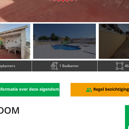
aapkamers
1 Badkamer
46
formatie over deze eigendom
Regel bezichtigin
NDOM