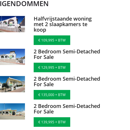
EIGENDOMMEN
Halfvrijstaande woning
met 2 slaapkamers te
koop
€ 109,995 + BTW
2 Bedroom Semi-Detached
For Sale
€ 129,995 + BTW
2 Bedroom Semi-Detached
For Sale
€ 135,000 + BTW
2 Bedroom Semi-Detached
For Sale
€ 139,995 + BTW