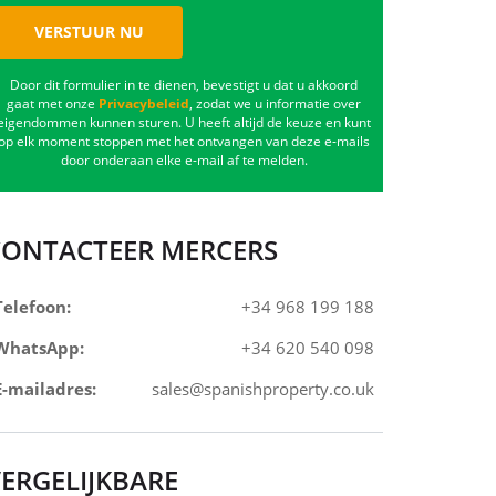
VERSTUUR NU
Door dit formulier in te dienen, bevestigt u dat u akkoord
gaat met onze
Privacybeleid
, zodat we u informatie over
eigendommen kunnen sturen. U heeft altijd de keuze en kunt
op elk moment stoppen met het ontvangen van deze e-mails
door onderaan elke e-mail af te melden.
CONTACTEER MERCERS
Telefoon:
+34 968 199 188
WhatsApp:
+34 620 540 098
E-mailadres:
sales@spanishproperty.co.uk
ERGELIJKBARE