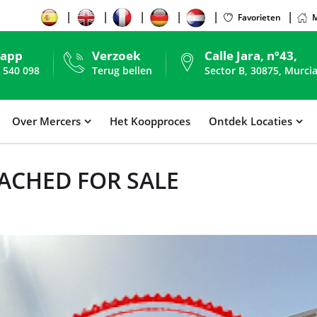
Favorieten
M
sapp
Verzoek
Calle Jara, nº43,
 540 098
Terug bellen
Sector B, 30875, Murcia
Over Mercers
Het Koopproces
Ontdek Locaties
ACHED FOR SALE