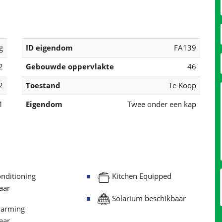
g
ID eigendom
FA139
2
Gebouwde oppervlakte
46
2
Toestand
Te Koop
1
Eigendom
Twee onder een kap
nditioning
Kitchen Equipped
aar
Solarium beschikbaar
arming
aar