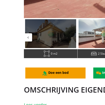
0 m2
2 Sl
Doe een bod
In
OMSCHRIJVING EIGE
Lees verder