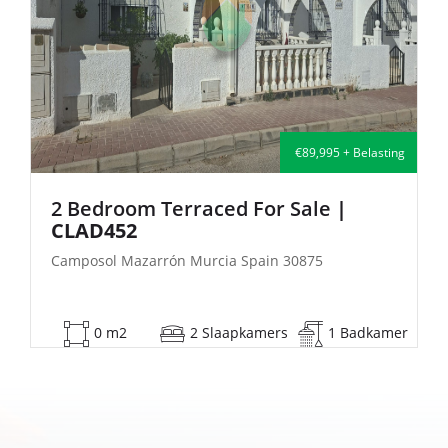
ting
€135,000 + Belasting
2 Bedroom Semi-Detached For Sale
| FB140
Camposol Mazarrón Murcia Spain 30875
mer
53 m2
2 Slaapkamers
1 Badkamer