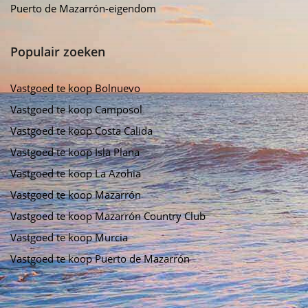
Puerto de Mazarrón-eigendom
Populair zoeken
Vastgoed te koop Bolnuevo
Vastgoed te koop Camposol
Vastgoed te koop Costa Calida
Vastgoed te koop Isla Plana
Vastgoed te koop La Azohia
Vastgoed te koop Mazarrón
Vastgoed te koop Mazarrón Country Club
Vastgoed te koop Murcia
Vastgoed te koop Puerto de Mazarrón