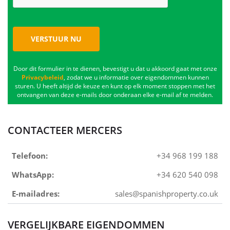
VERSTUUR NU
Door dit formulier in te dienen, bevestigt u dat u akkoord gaat met onze
Privacybeleid
, zodat we u informatie over eigendommen kunnen
sturen. U heeft altijd de keuze en kunt op elk moment stoppen met het
ontvangen van deze e-mails door onderaan elke e-mail af te melden.
CONTACTEER MERCERS
Telefoon:
+34 968 199 188
WhatsApp:
+34 620 540 098
E-mailadres:
sales@spanishproperty.co.uk
VERGELIJKBARE EIGENDOMMEN