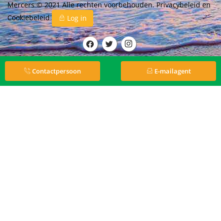
Mercers © 2021 Alle rechten voorbehouden.
Privacybeleid
en
Cookiebeleid
Log in
Contactpersoon
E-mailagent