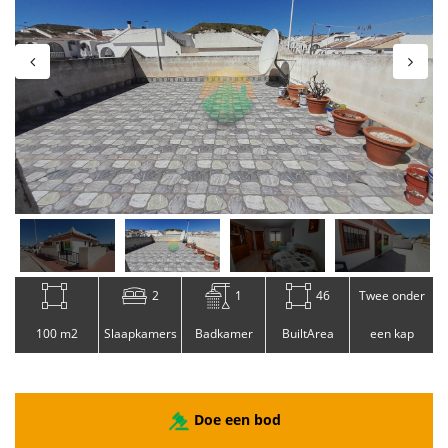
2
1
46
Twee onder
100 m2
Slaapkamers
Badkamer
BuiltArea
een kap
Doe een bod