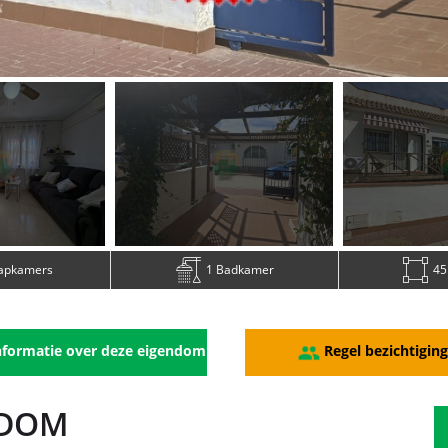
aapkamers
1 Badkamer
45