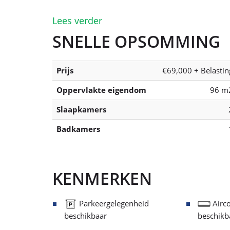
Doe een bod
In
OMSCHRIJVING EIGE
Lees verder
SNELLE OPSOMMING
Prijs
€69,000 + Belastin
Oppervlakte eigendom
96 m
Slaapkamers
Badkamers