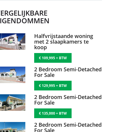
CONTACTEER MERCERS
Telefoon:
+34 968 199 188
WhatsApp:
+34 620 540 098
E-mailadres:
sales@spanishproperty.co.uk
ERGELIJKBARE
EIGENDOMMEN
Halfvrijstaande woning
met 2 slaapkamers te
koop
€ 109,995 + BTW
2 Bedroom Semi-Detached
For Sale