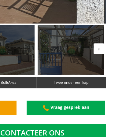
 BuiltArea
Twee onder een kap