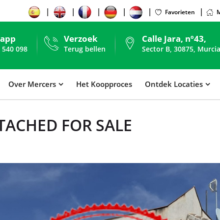
Favorieten
M
sapp
Verzoek
Calle Jara, nº43,
 540 098
Terug bellen
Sector B, 30875, Murcia
Over Mercers
Het Koopproces
Ontdek Locaties
TACHED FOR SALE