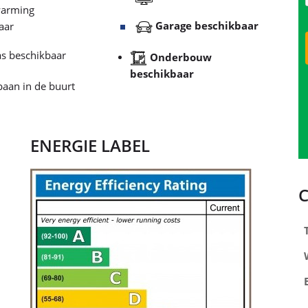
nditioning
Kitchen Equipped
aar
Solarium beschikbaar
arming
Garage beschikbaar
aar
s beschikbaar
Onderbouw
beschikbaar
aan in de buurt
ENERGIE LABEL