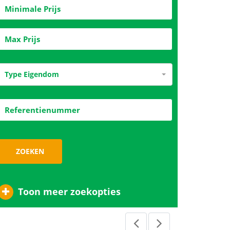
GEAVANCEERD ZOEKEN
Alle Gebieden
Alle Verstedelijking
Slaapkamers
Badkamers
Type Eigendom