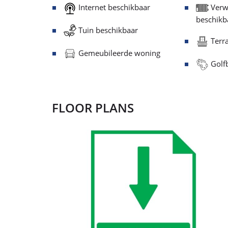
KENMERKEN
Parkeergelegenheid
Airco
beschikbaar
beschikb
Internet beschikbaar
Verw
beschikb
Tuin beschikbaar
Terra
Gemeubileerde woning
Golfb
FLOOR PLANS