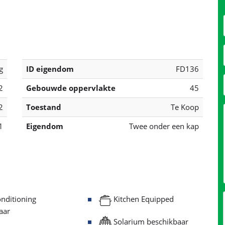
formatie over deze eigendom
Regel bezichtigin
NDOM
g
ID eigendom
FD136
2
Gebouwde oppervlakte
45
2
Toestand
Te Koop
1
Eigendom
Twee onder een kap