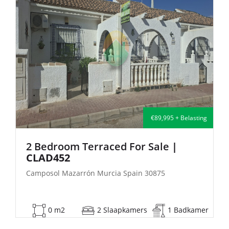
€135,000 + Belasting
2 Bedroom Semi-Detached For Sale
| FB140
Camposol Mazarrón Murcia Spain 30875
53 m2
2 Slaapkamers
1 Badkamer