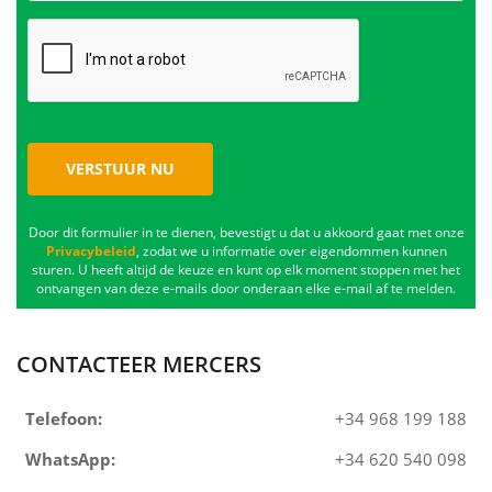
VERSTUUR NU
Door dit formulier in te dienen, bevestigt u dat u akkoord gaat met onze
Privacybeleid
, zodat we u informatie over eigendommen kunnen
sturen. U heeft altijd de keuze en kunt op elk moment stoppen met het
ontvangen van deze e-mails door onderaan elke e-mail af te melden.
CONTACTEER MERCERS
Telefoon:
+34 968 199 188
WhatsApp:
+34 620 540 098