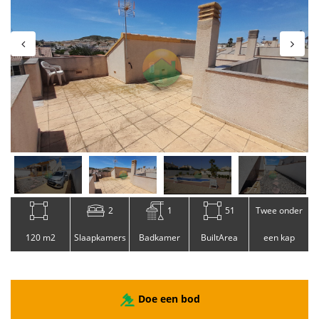
2
1
51
Twee onder
120 m2
Slaapkamers
Badkamer
BuiltArea
een kap
Doe een bod