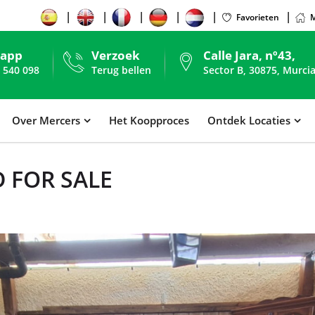
Favorieten
M
sapp
Verzoek
Calle Jara, nº43,
 540 098
Terug bellen
Sector B, 30875, Murcia
Over Mercers
Het Koopproces
Ontdek Locaties
 FOR SALE