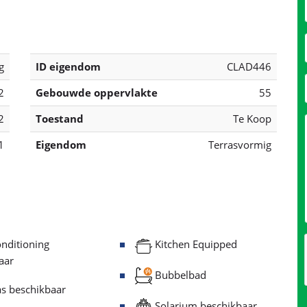
g
ID eigendom
CLAD446
2
Gebouwde oppervlakte
55
2
Toestand
Te Koop
1
Eigendom
Terrasvormig
nditioning
Kitchen Equipped
aar
Bubbelbad
s beschikbaar
Solarium beschikbaar