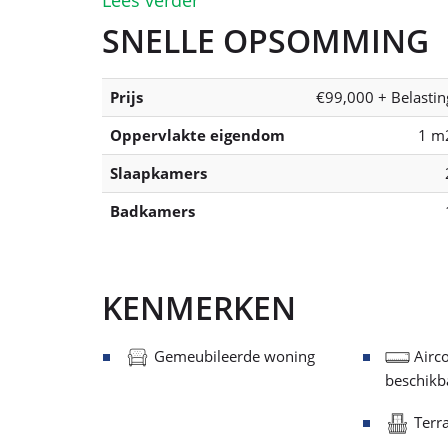
SNELLE OPSOMMING
Prijs
€99,000 + Belastin
Oppervlakte eigendom
1 m
Slaapkamers
Badkamers
KENMERKEN
Gemeubileerde woning
Airco
beschikb
Terra