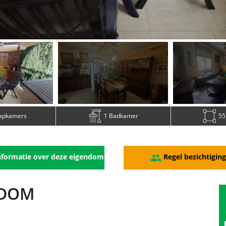
aapkamers
1 Badkamer
55
formatie over deze eigendom
Regel bezichtigin
NDOM