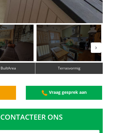
 BuiltArea
Terrasvormig
g
Vraag gesprek aan
CONTACTEER ONS