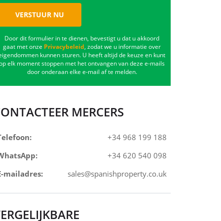
VERSTUUR NU
Door dit formulier in te dienen, bevestigt u dat u akkoord
gaat met onze
Privacybeleid
, zodat we u informatie over
eigendommen kunnen sturen. U heeft altijd de keuze en kunt
op elk moment stoppen met het ontvangen van deze e-mails
door onderaan elke e-mail af te melden.
CONTACTEER MERCERS
Telefoon:
+34 968 199 188
WhatsApp:
+34 620 540 098
E-mailadres:
sales@spanishproperty.co.uk
ERGELIJKBARE