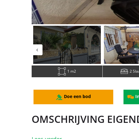
1 m2
2 Sl
Doe een bod
In
OMSCHRIJVING EIGE
Lees verder