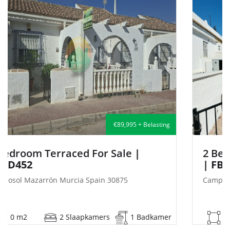
€135,000 + Belasting
2 Bedroom Semi-Detached For Sale
| FB140
Camposol Mazarrón Murcia Spain 30875
53 m2
2 Slaapkamers
1 Badkamer