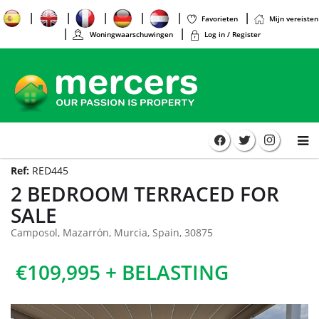
Favorieten
Mijn vereisten
Woningwaarschuwingen
Log in / Register
Ref:
RED445
2 BEDROOM TERRACED FOR
SALE
Camposol, Mazarrón, Murcia, Spain, 30875
€109,995 + BELASTING