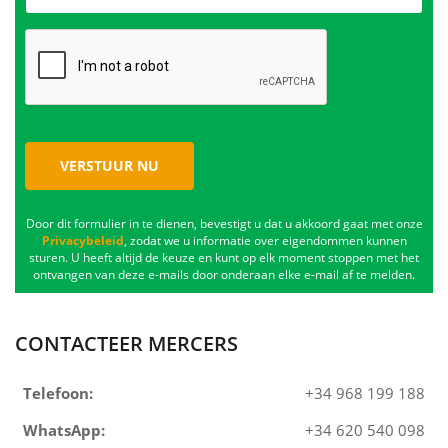
VERSTUUR NU
Door dit formulier in te dienen, bevestigt u dat u akkoord gaat met onze
Privacybeleid
, zodat we u informatie over eigendommen kunnen
sturen. U heeft altijd de keuze en kunt op elk moment stoppen met het
ontvangen van deze e-mails door onderaan elke e-mail af te melden.
CONTACTEER MERCERS
Telefoon:
+34 968 199 188
WhatsApp:
+34 620 540 098