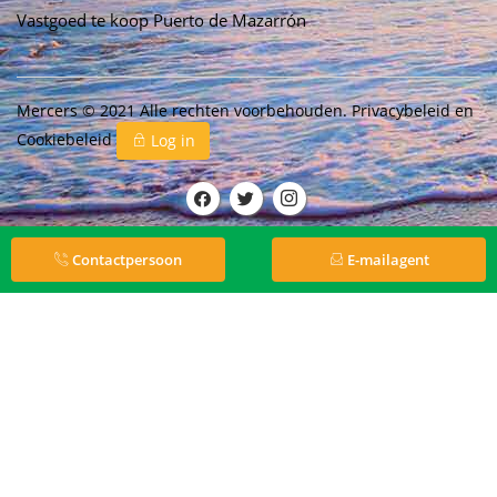
Vastgoed te koop Puerto de Mazarrón
Mercers © 2021 Alle rechten voorbehouden.
Privacybeleid
en
Cookiebeleid
Log in
Contactpersoon
E-mailagent