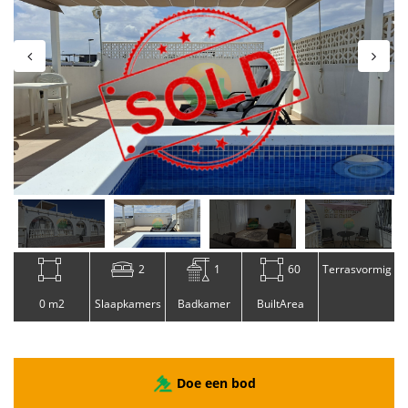
2
1
60
Terrasvormig
0 m2
Slaapkamers
Badkamer
BuiltArea
Doe een bod