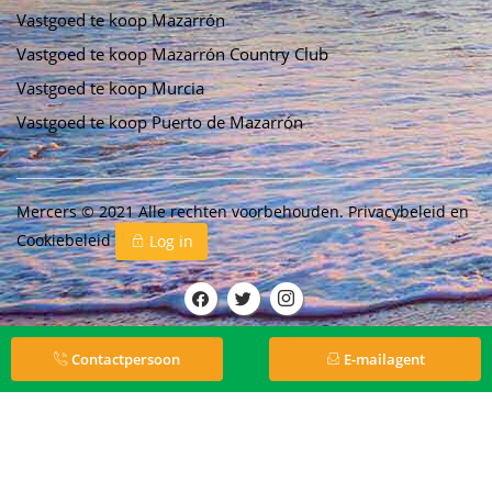
Vastgoed te koop Mazarrón
Vastgoed te koop Mazarrón Country Club
Vastgoed te koop Murcia
Vastgoed te koop Puerto de Mazarrón
Mercers © 2021 Alle rechten voorbehouden.
Privacybeleid
en
Cookiebeleid
Log in
Contactpersoon
E-mailagent