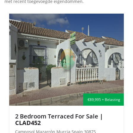
met recent toegevoegde eigendommen.
€135,000 + Belasting
2 Bedroom Semi-Detached For Sale
| FB140
Camposol Mazarrón Murcia Spain 30875