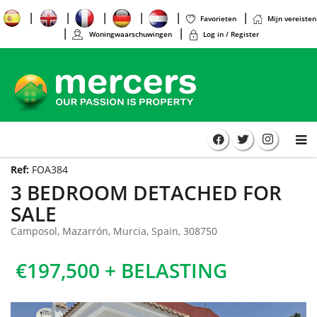
Favorieten
Mijn vereisten
Woningwaarschuwingen
Log in / Register
Ref:
FOA384
3 BEDROOM DETACHED FOR
SALE
Camposol, Mazarrón, Murcia, Spain, 308750
€197,500 + BELASTING