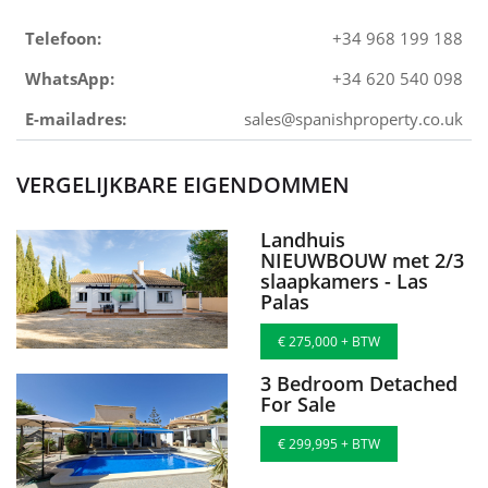
Telefoon:
+34 968 199 188
WhatsApp:
+34 620 540 098
E-mailadres:
sales@spanishproperty.co.uk
VERGELIJKBARE EIGENDOMMEN
Landhuis
NIEUWBOUW met 2/3
slaapkamers - Las
Palas
€ 275,000 + BTW
3 Bedroom Detached
For Sale
€ 299,995 + BTW