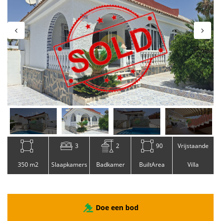
3
2
90
Vrijstaande
350 m2
Slaapkamers
Badkamer
BuiltArea
Villa
Doe een bod