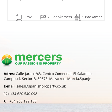
r
53 m2
2 Slaapkamers
1 Badkamer
Adres:
Calle Jara, nº43, Centro Comercial, El Saladillo,
Camposol, Sector B, 30875, Mazarron, Murcia,Spanje
E-mail:
sales@spanishproperty.co.uk
:
+34 620 540 098
:
+34 968 199 188