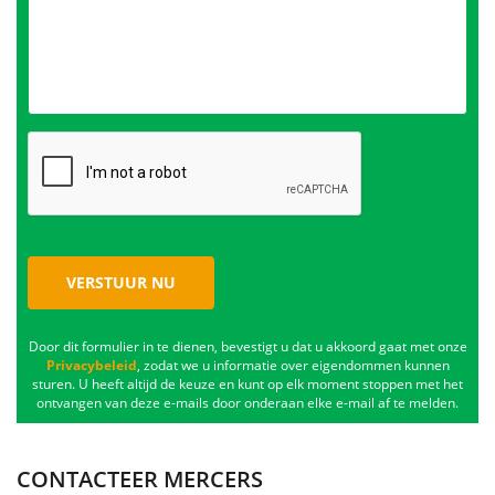
VERSTUUR NU
Door dit formulier in te dienen, bevestigt u dat u akkoord gaat met onze
Privacybeleid
, zodat we u informatie over eigendommen kunnen
sturen. U heeft altijd de keuze en kunt op elk moment stoppen met het
ontvangen van deze e-mails door onderaan elke e-mail af te melden.
CONTACTEER MERCERS