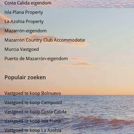
Costa Calida eigendom
Isla Plana Property
La Azohia Property
Mazarrón-eigendom
Mazarrón Country Club Accommodatie
Murcia Vastgoed
Puerto de Mazarrón-eigendom
Populair zoeken
Vastgoed te koop Bolnuevo
Vastgoed te koop Camposol
Vastgoed te koop Costa Calida
Vastgoed te koop Isla Plana
Vastgoed te koop La Azohia