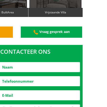
 BuiltArea
Vrijstaande Villa
g
Vraag gesprek aan
CONTACTEER ONS