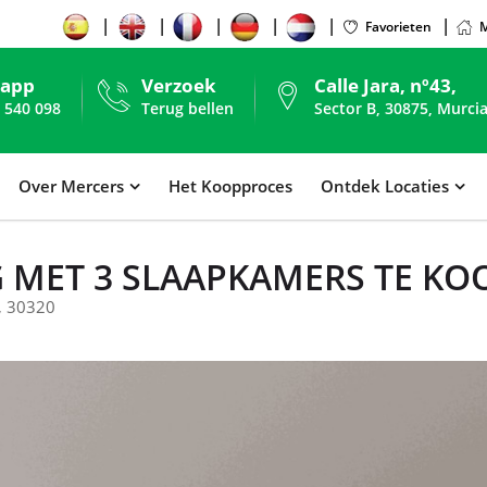
Favorieten
M
sapp
Verzoek
Calle Jara, nº43,
 540 098
Terug bellen
Sector B, 30875, Murcia
Over Mercers
Het Koopproces
Ontdek Locaties
 MET 3 SLAAPKAMERS TE KO
, 30320