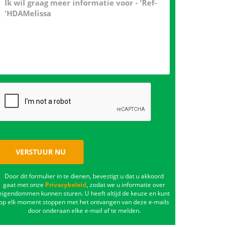
VERSTUUR NU
Door dit formulier in te dienen, bevestigt u dat u akkoord
gaat met onze
Privacybeleid
, zodat we u informatie over
eigendommen kunnen sturen. U heeft altijd de keuze en kunt
op elk moment stoppen met het ontvangen van deze e-mails
door onderaan elke e-mail af te melden.