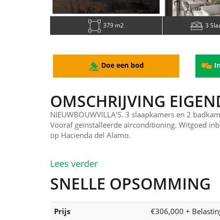
379 m2
3 Sl
Doe een bod
In
OMSCHRIJVING EIGE
NIEUWBOUWVILLA'S. 3 slaapkamers en 2 badk
Vooraf geïnstalleerde airconditioning. Witgoed in
op Hacienda del Alamo.
Lees verder
SNELLE OPSOMMING
Prijs
€306,000 + Belastin