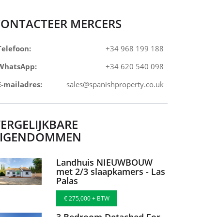
CONTACTEER MERCERS
Telefoon:
+34 968 199 188
WhatsApp:
+34 620 540 098
E-mailadres:
sales@spanishproperty.co.uk
ERGELIJKBARE
EIGENDOMMEN
Landhuis NIEUWBOUW
met 2/3 slaapkamers - Las
Palas
€ 275,000 + BTW
3 Bedroom Detached For