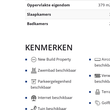
Oppervlakte eigendom
379 m
Slaapkamers
Badkamers
KENMERKEN
New Build Property
Airco
beschikb
Zwembad beschikbaar
Verw
Parkeergelegenheid
beschikb
beschikbaar
Terra
Internet beschikbaar
Golfb
Tuin beschikbaar