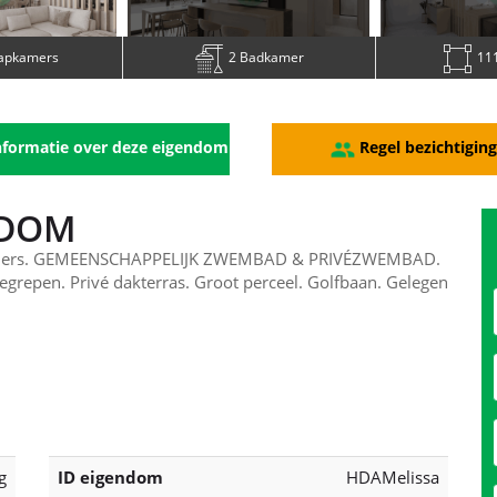
aapkamers
2 Badkamer
111
formatie over deze eigendom
Regel bezichtigin
NDOM
amers. GEMEENSCHAPPELIJK ZWEMBAD & PRIVÉZWEMBAD.
begrepen. Privé dakterras. Groot perceel. Golfbaan. Gelegen
g
ID eigendom
HDAMelissa