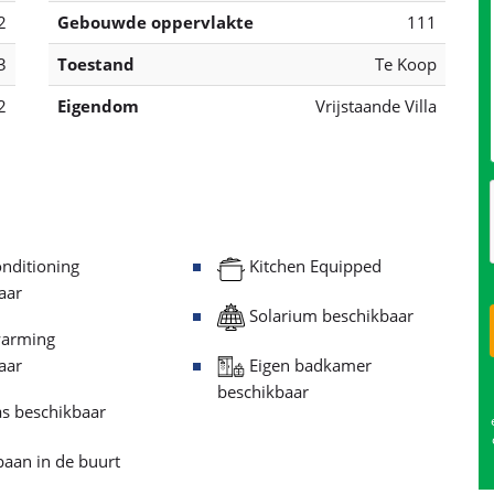
2
Gebouwde oppervlakte
111
3
Toestand
Te Koop
2
Eigendom
Vrijstaande Villa
nditioning
Kitchen Equipped
aar
Solarium beschikbaar
arming
Eigen badkamer
aar
beschikbaar
s beschikbaar
aan in de buurt