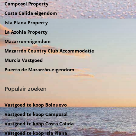
Camposol Property
Costa Calida eigendom
Isla Plana Property
La Azohia Property
Mazarrón-eigendom
Mazarrón Country Club Accommodatie
Murcia Vastgoed
Puerto de Mazarrón-eigendom
Populair zoeken
Vastgoed te koop Bolnuevo
Vastgoed te koop Camposol
Vastgoed te koop Costa Calida
Vastgoed te koop Isla Plana