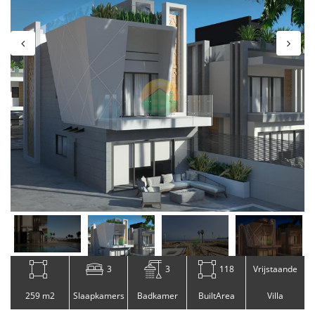
3
3
118
Vrijstaande
259 m2
Slaapkamers
Badkamer
BuiltArea
Villa