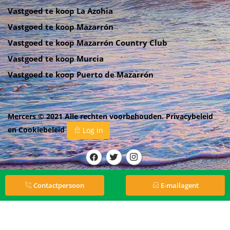
Vastgoed te koop La Azohia
Vastgoed te koop Mazarrón
Vastgoed te koop Mazarrón Country Club
Vastgoed te koop Murcia
Vastgoed te koop Puerto de Mazarrón
Mercers © 2021 Alle rechten voorbehouden.
Privacybeleid
en
Cookiebeleid
Log in
Contactpersoon
E-mailagent