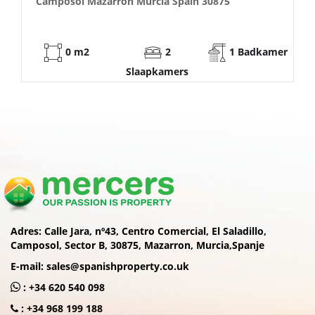
Camposol Mazarrón Murcia Spain 30875
53 m2
2
1 Badkamer
Slaapkamers
Adres:
Calle Jara, nº43, Centro Comercial, El Saladillo,
Camposol, Sector B, 30875, Mazarron, Murcia,Spanje
E-mail:
sales@spanishproperty.co.uk
:
+34 620 540 098
:
+34 968 199 188