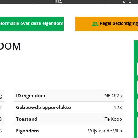
aapkamers
3 Badkamer
123
formatie over deze eigendom
Regel bezichtigin
NDOM
g
ID eigendom
NED625
2
Gebouwde oppervlakte
123
3
Toestand
Te Koop
3
Eigendom
Vrijstaande Villa