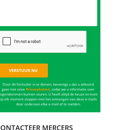
VERSTUUR NU
Door dit formulier in te dienen, bevestigt u dat u akkoord
gaat met onze
Privacybeleid
, zodat we u informatie over
eigendommen kunnen sturen. U heeft altijd de keuze en kunt
op elk moment stoppen met het ontvangen van deze e-mails
door onderaan elke e-mail af te melden.
CONTACTEER MERCERS