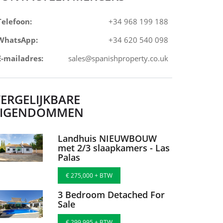
Telefoon:
+34 968 199 188
WhatsApp:
+34 620 540 098
E-mailadres:
sales@spanishproperty.co.uk
ERGELIJKBARE
EIGENDOMMEN
Landhuis NIEUWBOUW
met 2/3 slaapkamers - Las
Palas
€ 275,000 + BTW
3 Bedroom Detached For
Sale