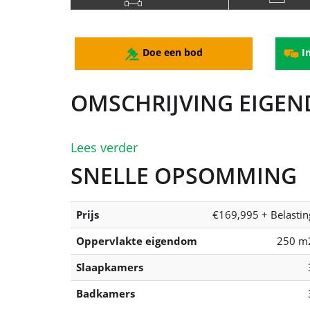
250 m2
3 Sl
Doe een bod
In
OMSCHRIJVING EIGE
Lees verder
SNELLE OPSOMMING
Prijs
€169,995 + Belastin
Oppervlakte eigendom
250 m
Slaapkamers
Badkamers