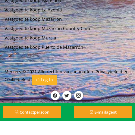
Vastgoed te koop Isla Plana
Vastgoed te koop La Azohia
Vastgoed te koop Mazarrón
Vastgoed te koop Mazarrón Country Club
Vastgoed te koop Murcia
Vastgoed te koop Puerto de Mazarrón
Mercers © 2021 Alle rechten voorbehouden.
Privacybeleid
en
Cookiebeleid
Log in
Contactpersoon
E-mailagent