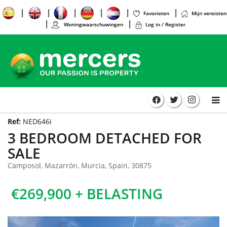
Favorieten
Mijn vereisten
Woningwaarschuwingen
Log in / Register
Ref:
NED646i
3 BEDROOM DETACHED FOR
SALE
Camposol, Mazarrón, Murcia, Spain, 30875
€269,900 + BELASTING