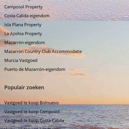
Camposol Property
Costa Calida eigendom
Isla Plana Property
La Azohia Property
Mazarrón-eigendom
Mazarrón Country Club Accommodatie
Murcia Vastgoed
Puerto de Mazarrón-eigendom
Populair zoeken
Vastgoed te koop Bolnuevo
Vastgoed te koop Camposol
Vastgoed te koop Costa Calida