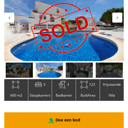
3
3
123
Vrijstaande
660 m2
Slaapkamers
Badkamer
BuiltArea
Villa
Doe een bod