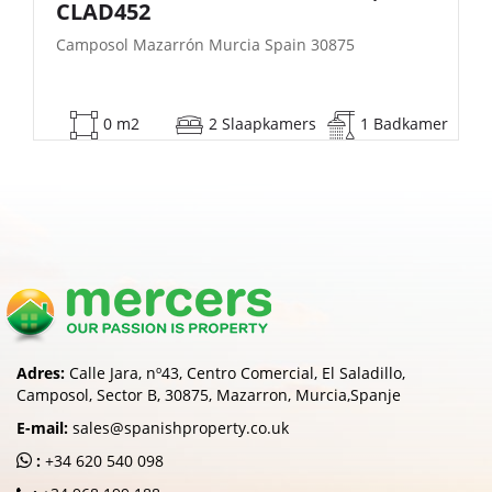
| FB140
Camposol Mazarrón Murcia Spain 30875
53 m2
2 Slaapkamers
1 Badkamer
Adres:
Calle Jara, nº43, Centro Comercial, El Saladillo,
Camposol, Sector B, 30875, Mazarron, Murcia,Spanje
E-mail:
sales@spanishproperty.co.uk
:
+34 620 540 098