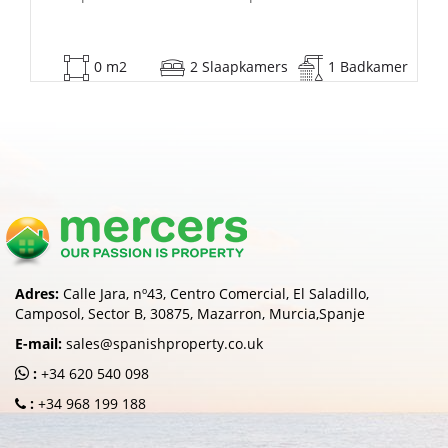
kamer
53 m2
2 Slaapkamers
1 Badkame
Adres:
Calle Jara, nº43, Centro Comercial, El Saladillo,
Camposol, Sector B, 30875, Mazarron, Murcia,Spanje
E-mail:
sales@spanishproperty.co.uk
:
+34 620 540 098
:
+34 968 199 188