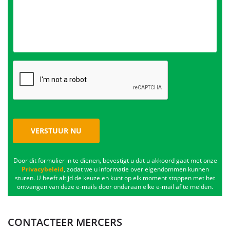
VERSTUUR NU
Door dit formulier in te dienen, bevestigt u dat u akkoord gaat met onze
Privacybeleid
, zodat we u informatie over eigendommen kunnen
sturen. U heeft altijd de keuze en kunt op elk moment stoppen met het
ontvangen van deze e-mails door onderaan elke e-mail af te melden.
CONTACTEER MERCERS