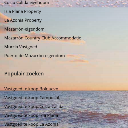
Costa Calida eigendom
Isla Plana Property
La Azohia Property
Mazarrón-eigendom
Mazarrón Country Club Accommodatie
Murcia Vastgoed
Puerto de Mazarrón-eigendom
Populair zoeken
Vastgoed te koop Bolnuevo
Vastgoed te koop Camposol
Vastgoed te koop Costa Calida
Vastgoed te koop Isla Plana
Vastgoed te koop La Azohia