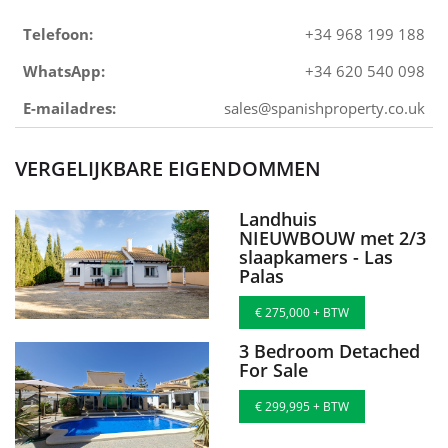
Telefoon:
+34 968 199 188
WhatsApp:
+34 620 540 098
E-mailadres:
sales@spanishproperty.co.uk
VERGELIJKBARE EIGENDOMMEN
Landhuis
NIEUWBOUW met 2/3
slaapkamers - Las
Palas
€ 275,000 + BTW
3 Bedroom Detached
For Sale
€ 299,995 + BTW