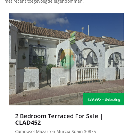
met recent toegevoegde eigendommen.
asting
€135,000 + Belastin
2 Bedroom Semi-Detached For Sale
| FB140
Camposol Mazarrón Murcia Spain 30875