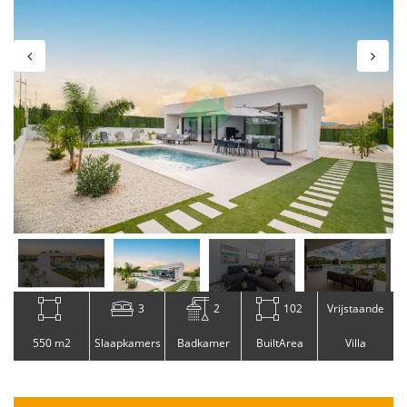
3
2
102
Vrijstaande
550 m2
Slaapkamers
Badkamer
BuiltArea
Villa