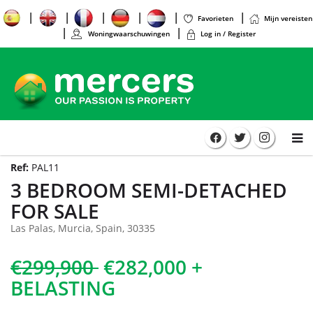
Favorieten
Mijn vereisten
Woningwaarschuwingen
Log in / Register
Ref:
PAL11
3 BEDROOM SEMI-DETACHED
FOR SALE
Las Palas, Murcia, Spain, 30335
€299,900
€282,000 +
BELASTING