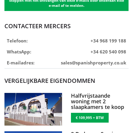
stoppen met het ontvangen van deze e-mails door onderaan elke
e-mail af te melden.
CONTACTEER MERCERS
Telefoon:
+34 968 199 188
WhatsApp:
+34 620 540 098
E-mailadres:
sales@spanishproperty.co.uk
VERGELIJKBARE EIGENDOMMEN
Halfvrijstaande
woning met 2
slaapkamers te koop
€ 109,995 + BTW