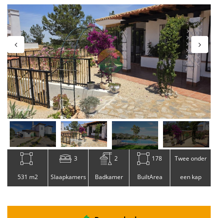
3
2
178
Twee onder
531 m2
Slaapkamers
Badkamer
BuiltArea
een kap