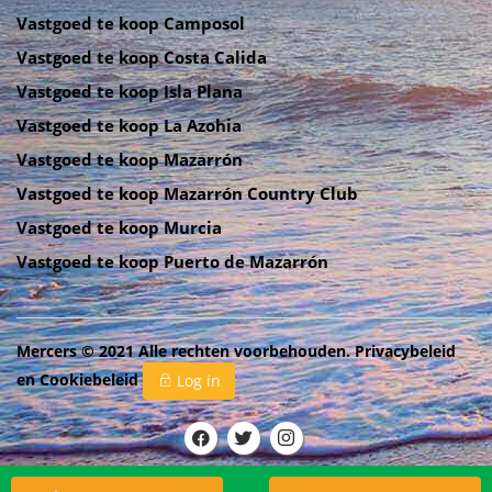
Vastgoed te koop Camposol
Vastgoed te koop Costa Calida
Vastgoed te koop Isla Plana
Vastgoed te koop La Azohia
Vastgoed te koop Mazarrón
Vastgoed te koop Mazarrón Country Club
Vastgoed te koop Murcia
Vastgoed te koop Puerto de Mazarrón
Mercers © 2021 Alle rechten voorbehouden.
Privacybeleid
en
Cookiebeleid
Log in