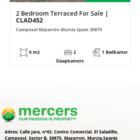
|
2 Bedroom Semi-Detached For Sa
| FB140
Camposol Mazarrón Murcia Spain 30875
Badkamer
53 m2
2
1 Bad
Slaapkamers
Adres:
Calle Jara, nº43, Centro Comercial, El Saladillo,
Camposol, Sector B, 30875, Mazarron, Murcia,Spanje