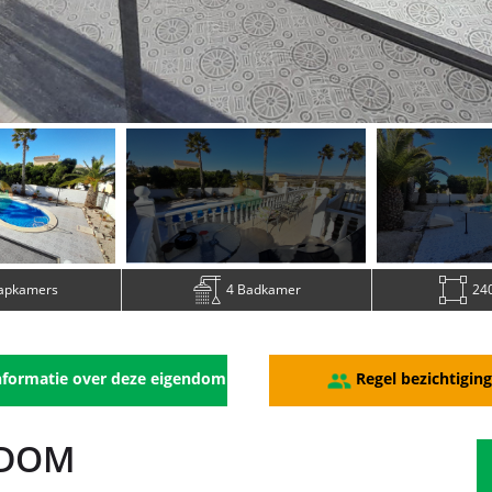
aapkamers
4 Badkamer
240
formatie over deze eigendom
Regel bezichtigin
NDOM