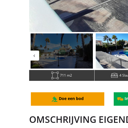
711 m2
4 Sl
Doe een bod
In
OMSCHRIJVING EIGE