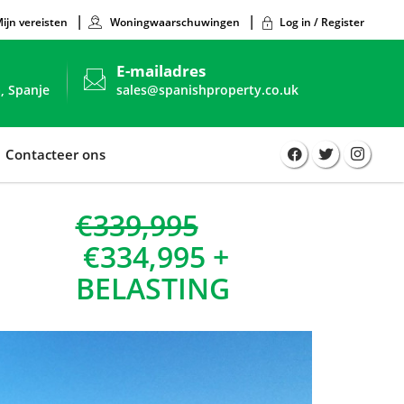
ijn vereisten
Woningwaarschuwingen
Log in / Register
E-mailadres
, Spanje
sales@spanishproperty.co.uk
Contacteer ons
€339,995
€334,995 +
BELASTING