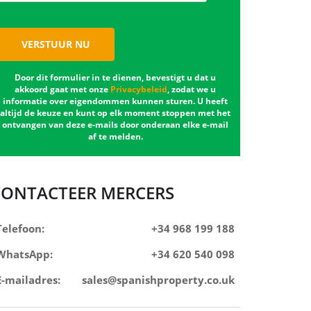
VERSTUUR NU
Door dit formulier in te dienen, bevestigt u dat u
akkoord gaat met onze
Privacybeleid
, zodat we u
informatie over eigendommen kunnen sturen. U heeft
altijd de keuze en kunt op elk moment stoppen met het
ontvangen van deze e-mails door onderaan elke e-mail
af te melden.
CONTACTEER MERCERS
Telefoon:
+34 968 199 188
WhatsApp:
+34 620 540 098
E-mailadres:
sales@spanishproperty.co.uk