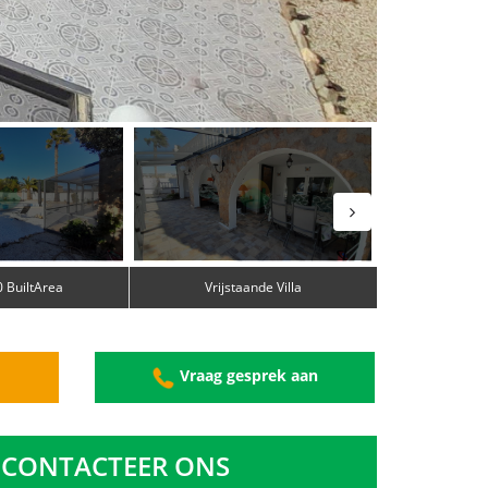
 BuiltArea
Vrijstaande Villa
g
Vraag gesprek aan
CONTACTEER ONS