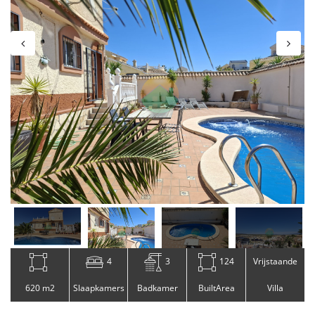
4
3
124
Vrijstaande
620 m2
Slaapkamers
Badkamer
BuiltArea
Villa