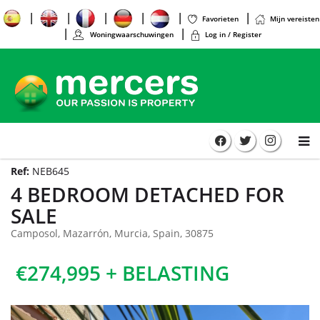
Favorieten
Mijn vereisten
Woningwaarschuwingen
Log in / Register
Ref:
NEB645
4 BEDROOM DETACHED FOR
SALE
Camposol, Mazarrón, Murcia, Spain, 30875
€274,995 + BELASTING