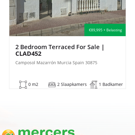
g
€135,000 + Belasting
2 Bedroom Semi-Detached For Sale
| FB140
Camposol Mazarrón Murcia Spain 30875
r
53 m2
2 Slaapkamers
1 Badkamer