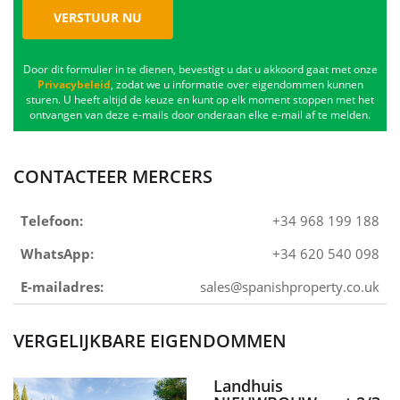
VERSTUUR NU
Door dit formulier in te dienen, bevestigt u dat u akkoord gaat met onze
Privacybeleid
, zodat we u informatie over eigendommen kunnen
sturen. U heeft altijd de keuze en kunt op elk moment stoppen met het
ontvangen van deze e-mails door onderaan elke e-mail af te melden.
CONTACTEER MERCERS
Telefoon:
+34 968 199 188
WhatsApp:
+34 620 540 098
E-mailadres:
sales@spanishproperty.co.uk
VERGELIJKBARE EIGENDOMMEN
Landhuis