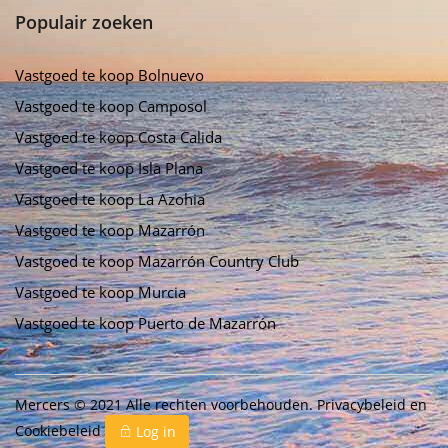
Populair zoeken
Vastgoed te koop Bolnuevo
Vastgoed te koop Camposol
Vastgoed te koop Costa Calida
Vastgoed te koop Isla Plana
Vastgoed te koop La Azohia
Vastgoed te koop Mazarrón
Vastgoed te koop Mazarrón Country Club
Vastgoed te koop Murcia
Vastgoed te koop Puerto de Mazarrón
Mercers © 2021 Alle rechten voorbehouden.
Privacybeleid
en
Cookiebeleid
Log in