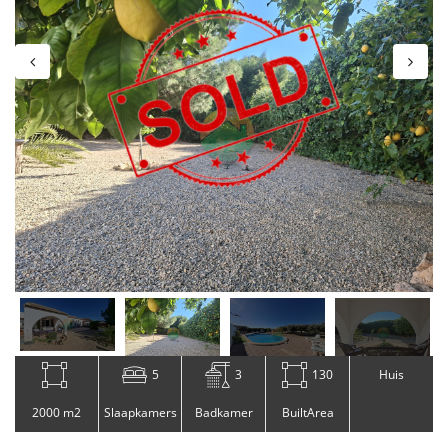
5
3
130
Huis
2000 m2
Slaapkamers
Badkamer
BuiltArea