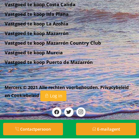
Vastgoed te koop Costa Calida
Vastgoed te koop Isla Plana
Vastgoed te koop La Azohia
Vastgoed te koop Mazarrón
Vastgoed te koop Mazarrón Country Club
Vastgoed te koop Murcia
Vastgoed te koop Puerto de Mazarrón
Mercers © 2021 Alle rechten voorbehouden.
Privacybeleid
en
Cookiebeleid
Log in
Contactpersoon
E-mailagent