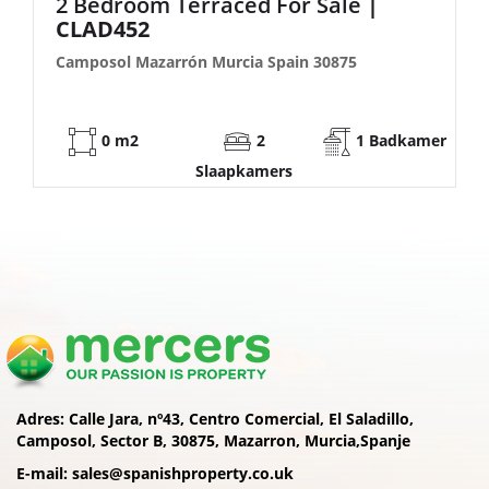
2 Bedroom Semi-Detached For Sale
| FB140
Camposol Mazarrón Murcia Spain 30875
53 m2
2
1 Badkamer
Slaapkamers
Adres:
Calle Jara, nº43, Centro Comercial, El Saladillo,
Camposol, Sector B, 30875, Mazarron, Murcia,Spanje
E-mail:
sales@spanishproperty.co.uk