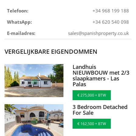
Telefoon:
+34 968 199 188
WhatsApp:
+34 620 540 098
E-mailadres:
sales@spanishproperty.co.uk
VERGELIJKBARE EIGENDOMMEN
Landhuis
NIEUWBOUW met 2/3
slaapkamers - Las
Palas
€ 275,000 + BTW
3 Bedroom Detached
For Sale
€ 162,500 + BTW