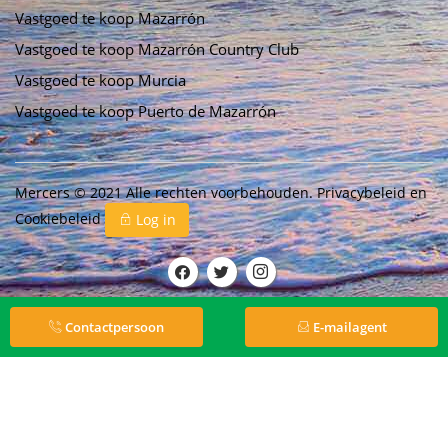
Vastgoed te koop Mazarrón
Vastgoed te koop Mazarrón Country Club
Vastgoed te koop Murcia
Vastgoed te koop Puerto de Mazarrón
Mercers © 2021 Alle rechten voorbehouden.
Privacybeleid
en
Cookiebeleid
Log in
Contactpersoon
E-mailagent