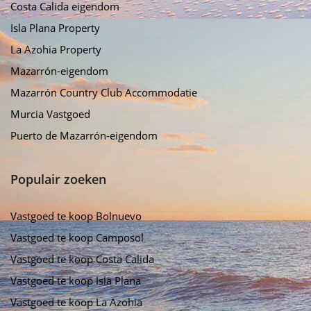
Costa Calida eigendom
Isla Plana Property
La Azohia Property
Mazarrón-eigendom
Mazarrón Country Club Accommodatie
Murcia Vastgoed
Puerto de Mazarrón-eigendom
Populair zoeken
Vastgoed te koop Bolnuevo
Vastgoed te koop Camposol
Vastgoed te koop Costa Calida
Vastgoed te koop Isla Plana
Vastgoed te koop La Azohia