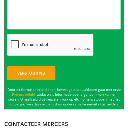
VERSTUUR NU
Door dit formulier in te dienen, bevestigt u dat u akkoord gaat met onze
Privacybeleid
, zodat we u informatie over eigendommen kunnen
sturen. U heeft altijd de keuze en kunt op elk moment stoppen met het
ontvangen van deze e-mails door onderaan elke e-mail af te melden.
CONTACTEER MERCERS