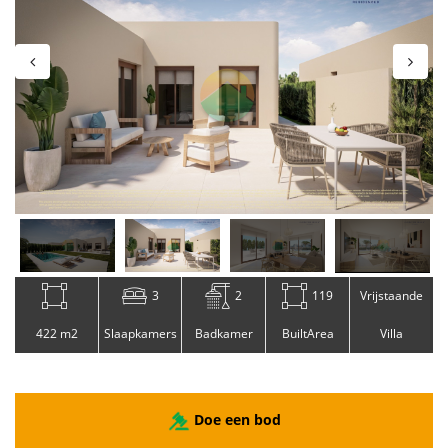
3
2
119
Vrijstaande
422 m2
Slaapkamers
Badkamer
BuiltArea
Villa
Doe een bod