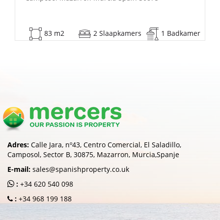
mer
0 m2
2 Slaapkamers
1 Badkamer
Adres:
Calle Jara, nº43, Centro Comercial, El Saladillo,
Camposol, Sector B, 30875, Mazarron, Murcia,Spanje
E-mail:
sales@spanishproperty.co.uk
:
+34 620 540 098
:
+34 968 199 188