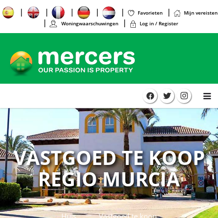
Favorieten
Mijn vereisten
Woningwaarschuwingen
Log in / Register
VASTGOED TE KOOP
REGIO MURCIA
Huis
Vastgoed te koop