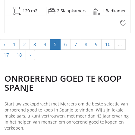
120 m2
2 Slaapkamers
1 Badkamer
‹
1
2
3
4
5
6
7
8
9
10
...
17
18
›
ONROEREND GOED TE KOOP
SPANJE
Start uw zoekopdracht met Mercers om de beste selectie van
onroerend goed te koop in Spanje te vinden. Wij zijn lokale
makelaars, u kunt vertrouwen, met meer dan 43 jaar ervaring
in het helpen van mensen om onroerend goed te kopen en
verkopen.