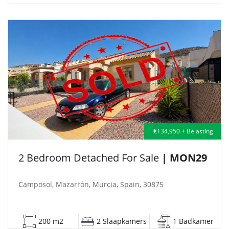
€134,950 + Belasting
2 Bedroom Detached For Sale
| MON29
Camposol, Mazarrón, Murcia, Spain, 30875
200 m2
2 Slaapkamers
1 Badkamer