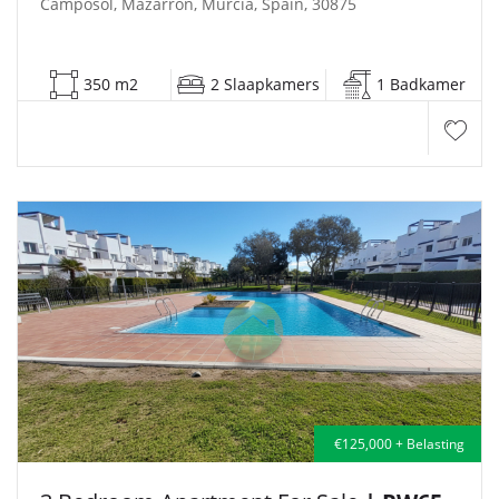
Camposol, Mazarrón, Murcia, Spain, 30875
350 m2
2 Slaapkamers
1 Badkamer
€125,000 + Belasting