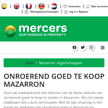
Favorieten
Mijn vereisten
Woningwaarschuwingen
Log in / Register
Huis
Mazarron -eigenschappen
ONROEREND GOED TE KOOP
MAZARRON
Start uw zoekopdracht met Mercers om de beste selectie van
onroerend goed te koop te vinden in Mazarron. Wij zijn lokale
makelaars die u kunt vertrouwen, Met 43 jaar ervaring in het
kopen en verkopen van onroerend goed in Mazarron en