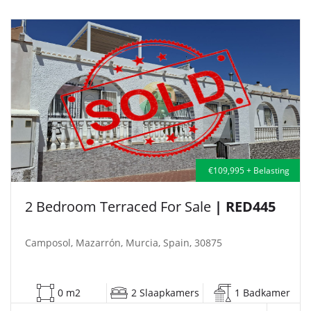
€109,995 + Belasting
2 Bedroom Terraced For Sale
| RED445
Camposol, Mazarrón, Murcia, Spain, 30875
0 m2
2 Slaapkamers
1 Badkamer