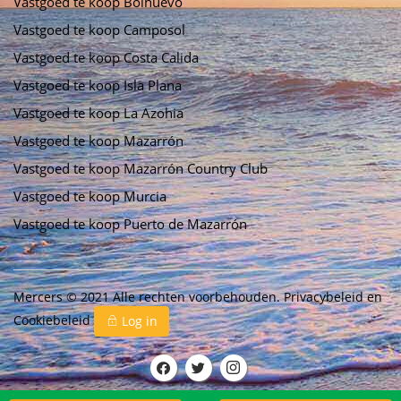
Vastgoed te koop Bolnuevo
Vastgoed te koop Camposol
Vastgoed te koop Costa Calida
Vastgoed te koop Isla Plana
Vastgoed te koop La Azohia
Vastgoed te koop Mazarrón
Vastgoed te koop Mazarrón Country Club
Vastgoed te koop Murcia
Vastgoed te koop Puerto de Mazarrón
Mercers © 2021 Alle rechten voorbehouden.
Privacybeleid
en
Cookiebeleid
Log in