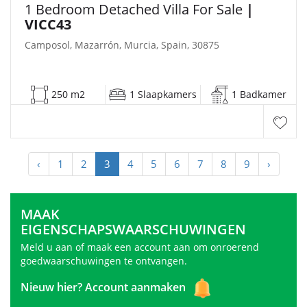
1 Bedroom Detached Villa For Sale
|
VICC43
Camposol, Mazarrón, Murcia, Spain, 30875
250 m2
1 Slaapkamers
1 Badkamer
‹
1
2
3
4
5
6
7
8
9
›
MAAK
EIGENSCHAPSWAARSCHUWINGEN
Meld u aan of maak een account aan om onroerend
goedwaarschuwingen te ontvangen.
Nieuw hier?
Account aanmaken