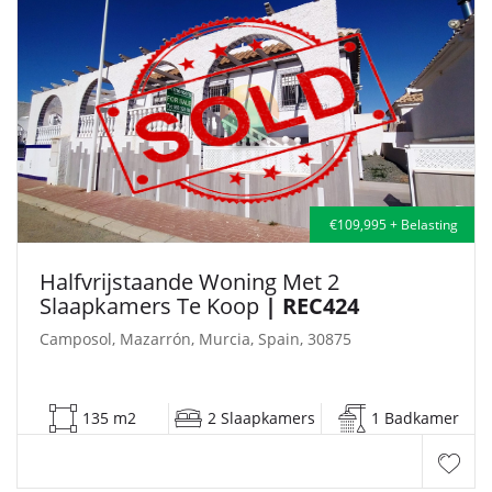
€109,995 + Belasting
Halfvrijstaande Woning Met 2
Slaapkamers Te Koop
| REC424
Camposol, Mazarrón, Murcia, Spain, 30875
135 m2
2 Slaapkamers
1 Badkamer