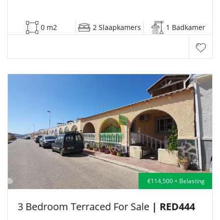
0 m2
2 Slaapkamers
1 Badkamer
€114,500 + Belasting
3 Bedroom Terraced For Sale
| RED444