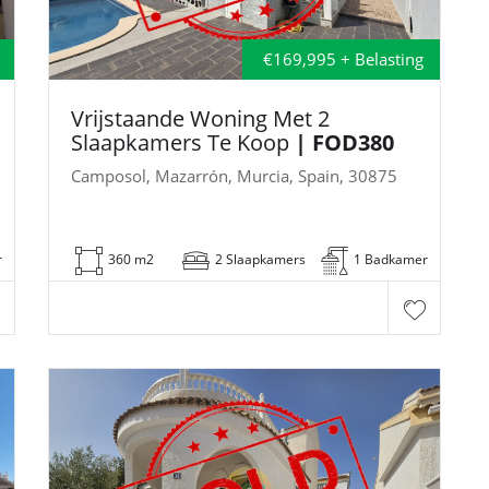
€169,995 + Belasting
Vrijstaande Woning Met 2
Slaapkamers Te Koop
| FOD380
Camposol, Mazarrón, Murcia, Spain, 30875
r
360 m2
2 Slaapkamers
1 Badkamer