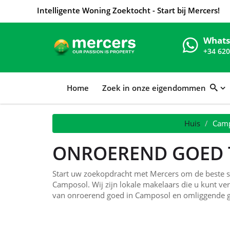
Intelligente Woning Zoektocht - Start bij Mercers!
What
+34 620
Home
Zoek in onze eigendommen
Huis
Camp
ONROEREND GOED 
Start uw zoekopdracht met Mercers om de beste se
Camposol. Wij zijn lokale makelaars die u kunt ve
van onroerend goed in Camposol en omliggende 