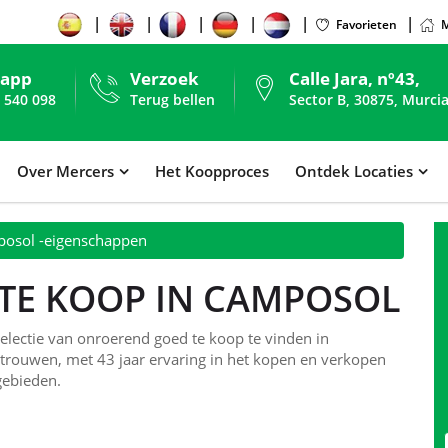
Favorieten
M
sapp
Verzoek
Calle Jara, nº43,
 540 098
Terug bellen
Sector B, 30875, Murcia
Over Mercers
Het Koopproces
Ontdek Locaties
osol -eigenschappen
TE KOOP IN CAMPOSOL
lectie van onroerend goed te koop te vinden in
rtrouwen, met 43 jaar ervaring in het kopen en verkopen
gebieden.