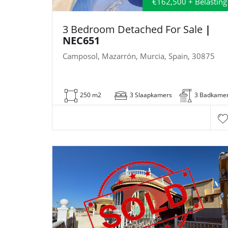
€162,500 + Belasting
3 Bedroom Detached For Sale
|
NEC651
Camposol, Mazarrón, Murcia, Spain, 30875
250 m2
3 Slaapkamers
3 Badkame