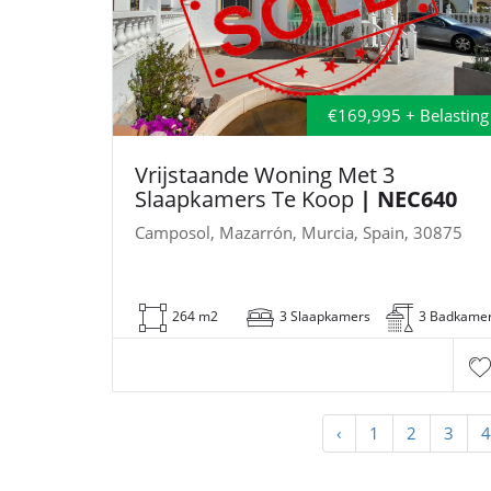
€169,995 + Belasting
Vrijstaande Woning Met 3
Slaapkamers Te Koop
| NEC640
Camposol, Mazarrón, Murcia, Spain, 30875
264 m2
3 Slaapkamers
3 Badkame
‹
1
2
3
4