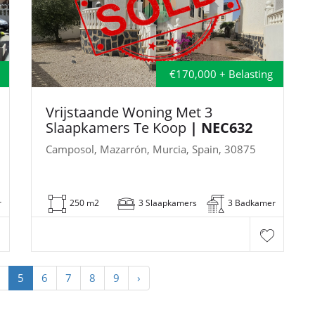
€170,000 + Belasting
Vrijstaande Woning Met 3
Slaapkamers Te Koop
| NEC632
Camposol, Mazarrón, Murcia, Spain, 30875
r
250 m2
3 Slaapkamers
3 Badkamer
5
6
7
8
9
›