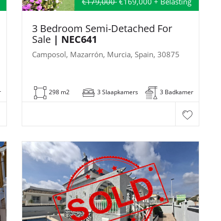
€179,000
€169,000 + Belasting
3 Bedroom Semi-Detached For
Sale
| NEC641
Camposol, Mazarrón, Murcia, Spain, 30875
r
298 m2
3 Slaapkamers
3 Badkamer