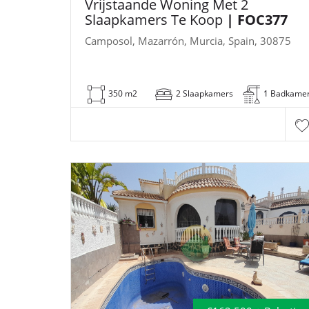
Vrijstaande Woning Met 2
Slaapkamers Te Koop
| FOC377
Camposol, Mazarrón, Murcia, Spain, 30875
350 m2
2 Slaapkamers
1 Badkame