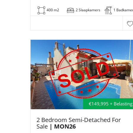
400 m2
2 Slaapkamers
1 Badkame
€149,995 + Belasting
2 Bedroom Semi-Detached For
Sale
| MON26