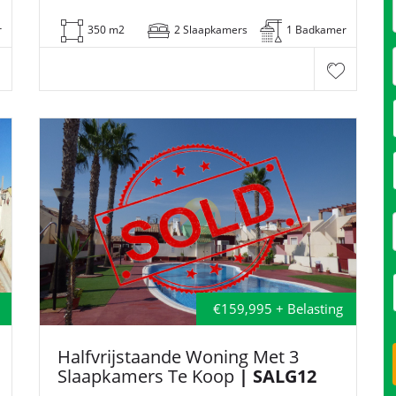
r
350 m2
2 Slaapkamers
1 Badkamer
€159,995 + Belasting
Halfvrijstaande Woning Met 3
Slaapkamers Te Koop
| SALG12