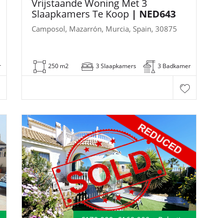
Vrijstaande Woning Met 3
Slaapkamers Te Koop
| NED643
Camposol, Mazarrón, Murcia, Spain, 30875
r
250 m2
3 Slaapkamers
3 Badkamer