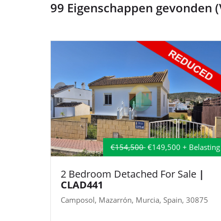
99 Eigenschappen gevonden (V
€154,500
€149,500 + Belasting
2 Bedroom Detached For Sale
|
CLAD441
Camposol, Mazarrón, Murcia, Spain, 30875