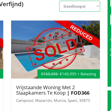
erfijnd)
€159,995
€149,995 + Belasting
Vrijstaande Woning Met 2
Slaapkamers Te Koop
| FOD366
Camposol, Mazarrón, Murcia, Spain, 30875