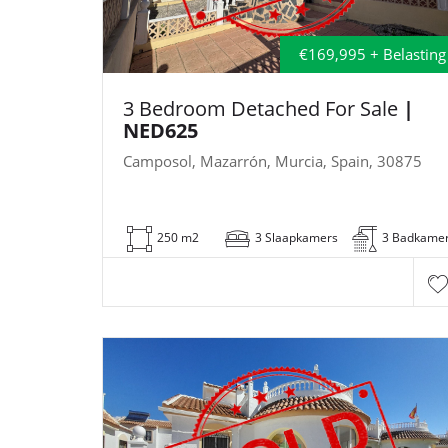
€169,995 + Belasting
3 Bedroom Detached For Sale
|
NED625
Camposol, Mazarrón, Murcia, Spain, 30875
250 m2
3 Slaapkamers
3 Badkame