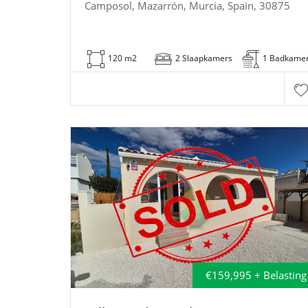
Camposol, Mazarrón, Murcia, Spain, 30875
120 m2
2 Slaapkamers
1 Badkame
€159,995 + Belasting