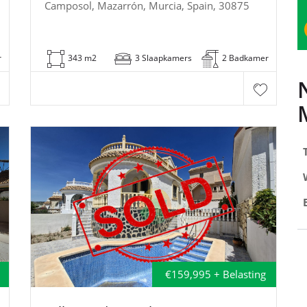
Camposol, Mazarrón, Murcia, Spain, 30875
r
343 m2
3 Slaapkamers
2 Badkamer
€159,995 + Belasting