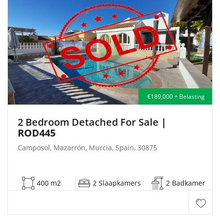
€189,000 + Belasting
2 Bedroom Detached For Sale
|
ROD445
Camposol, Mazarrón, Murcia, Spain, 30875
400 m2
2 Slaapkamers
2 Badkamer