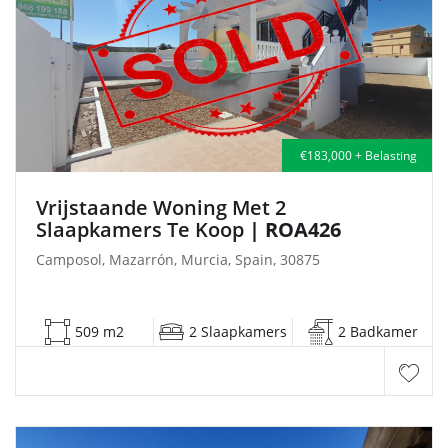
€183,000 + Belasting
Vrijstaande Woning Met 2
Slaapkamers Te Koop
| ROA426
Camposol, Mazarrón, Murcia, Spain, 30875
509 m2
2 Slaapkamers
2 Badkamer