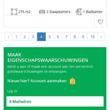
275 m2
2 Slaapkamers
1 Badkamer
‹
1
2
3
4
5
6
7
8
9
10
›
MAAK
EIGENSCHAPSWAARSCHUWINGEN
Meld u aan of maak een account aan om onroerend
goedwaarschuwingen te ontvangen.
Nieuw hier?
Account aanmaken
Log in