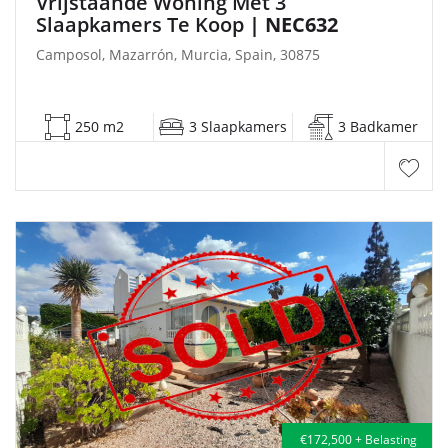
Vrijstaande Woning Met 3
Slaapkamers Te Koop
| NEC632
Camposol, Mazarrón, Murcia, Spain, 30875
250 m2
3 Slaapkamers
3 Badkamer
€172,500 + Belasting