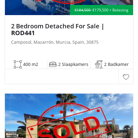
€184,500
€179,500 + Belasting
2 Bedroom Detached For Sale
|
ROD441
Camposol, Mazarrón, Murcia, Spain, 30875
400 m2
2 Slaapkamers
2 Badkamer