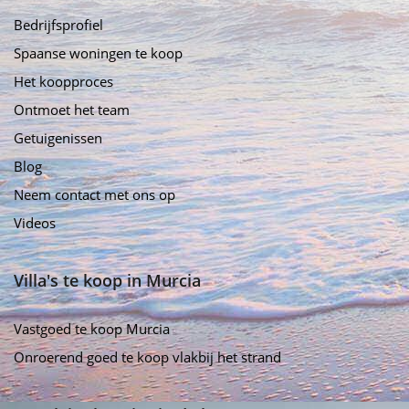
Bedrijfsprofiel
Spaanse woningen te koop
Het koopproces
Ontmoet het team
Getuigenissen
Blog
Neem contact met ons op
Videos
Villa's te koop in Murcia
Vastgoed te koop Murcia
Onroerend goed te koop vlakbij het strand