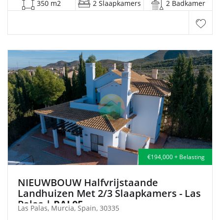
350 m2
2 Slaapkamers
2 Badkamer
€194,000 + Belasting
NIEUWBOUW Halfvrijstaande
Landhuizen Met 2/3 Slaapkamers - Las
Palas
| PAL05
Las Palas, Murcia, Spain, 30335