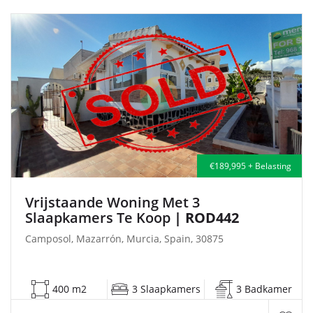
€189,995 + Belasting
Vrijstaande Woning Met 3
Slaapkamers Te Koop
| ROD442
Camposol, Mazarrón, Murcia, Spain, 30875
400 m2
3 Slaapkamers
3 Badkamer