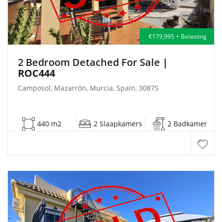
€179,995 + Belasting
2 Bedroom Detached For Sale
|
ROC444
Camposol, Mazarrón, Murcia, Spain, 30875
440 m2
2 Slaapkamers
2 Badkamer