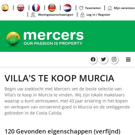
Favorieten
Mijn vereisten
Woningwaarschuwingen
Log in / Register
VILLA'S TE KOOP MURCIA
Begin uw zoektocht met Mercers om de beste selectie van
Villa's te koop in Murcia te vinden. Wij zijn lokale makelaars
waarop u kunt vertrouwen, met 43 jaar ervaring in het kopen
en verkopen van onroerend goed in Murcia en de omliggende
gebieden in de Costa Calida.
120 Gevonden eigenschappen (verfijnd)