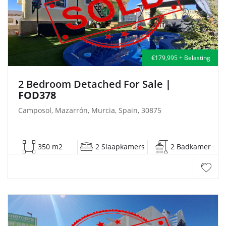
€179,995 + Belasting
2 Bedroom Detached For Sale
|
FOD378
Camposol, Mazarrón, Murcia, Spain, 30875
350 m2
2 Slaapkamers
2 Badkamer