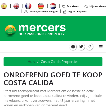
Favorieten
Mijn vereisten
Woningwaarschuwingen
Log in / Register
Huis
Costa Calida Properties
ONROEREND GOED TE KOOP
COSTA CALIDA
Start uw zoekopdracht met Mercers om de beste selectie
onroerend goed te koop Costa Calida te vinden. Wij zijn lokale
makelaars, u kunt vertrouwen, met 43 jaar ervaring in het
kopen en verkopen van onroerend goed.