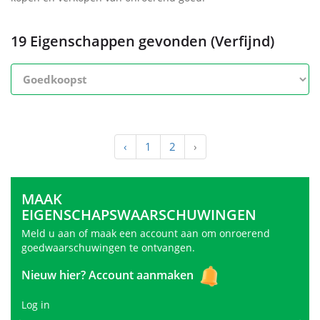
19 Eigenschappen gevonden (Verfijnd)
‹
1
2
›
MAAK
EIGENSCHAPSWAARSCHUWINGEN
Meld u aan of maak een account aan om onroerend
goedwaarschuwingen te ontvangen.
Nieuw hier?
Account aanmaken
Log in