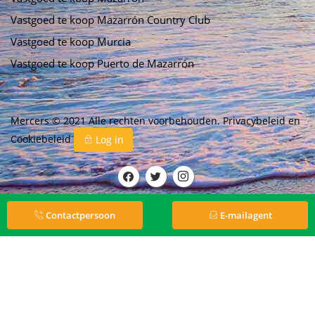
Vastgoed te koop Mazarrón Country Club
Vastgoed te koop Murcia
Vastgoed te koop Puerto de Mazarrón
Mercers © 2021 Alle rechten voorbehouden.
Privacybeleid
en
Cookiebeleid
Log in
Contactpersoon
E-mailagent