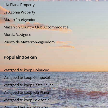
Isla Plana Property
La Azohia Property
Mazarrón-eigendom
Mazarrón Country Club Accommodatie
Murcia Vastgoed
Puerto de Mazarrón-eigendom
Populair zoeken
Vastgoed te koop Bolnuevo
Vastgoed te koop Camposol
Vastgoed te koop Costa Calida
Vastgoed te koop Isla Plana
Vastgoed te koop La Azohia
Vastgoed te koop Mazarrón