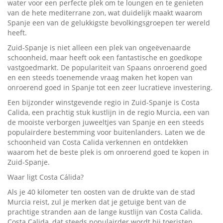
water voor een perfecte plek om te loungen en te genieten
van de hete mediterrane zon, wat duidelijk maakt waarom
Spanje een van de gelukkigste bevolkingsgroepen ter wereld
heeft.
Zuid-Spanje is niet alleen een plek van ongeëvenaarde
schoonheid, maar heeft ook een fantastische en goedkope
vastgoedmarkt. De populariteit van Spaans onroerend goed
en een steeds toenemende vraag maken het kopen van
onroerend goed in Spanje tot een zeer lucratieve investering.
Een bijzonder winstgevende regio in Zuid-Spanje is Costa
Calida, een prachtig stuk kustlijn in de regio Murcia, een van
de mooiste verborgen juweeltjes van Spanje en een steeds
populairdere bestemming voor buitenlanders. Laten we de
schoonheid van Costa Calida verkennen en ontdekken
waarom het de beste plek is om onroerend goed te kopen in
Zuid-Spanje.
Waar ligt Costa Cálida?
Als je 40 kilometer ten oosten van de drukte van de stad
Murcia reist, zul je merken dat je getuige bent van de
prachtige stranden aan de lange kustlijn van Costa Calida.
Costa Calida, dat steeds populairder wordt bij toeristen,