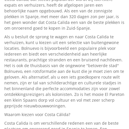
expats en verhuizers, heeft de afgelopen jaren een
behoorlijke naam opgebouwd. Als een van de zonnigste
plekken in Spanje, met meer dan 320 dagen zon per jaar, is
het geen wonder dat Costa Calida een van de beste plekken is
om onroerend goed te kopen in Zuid-Spanje.
Als u besluit de sprong te wagen en naar Costa Calida te
verhuizen, kunt u kiezen uit een selectie van buitengewone
locaties. Bolnuevo is bijvoorbeeld een populaire plek voor
iedereen en biedt een verscheidenheid aan heerlijke
restaurants, prachtige stranden en een bruisend nachtleven.
Het is ook de thuisbasis van de ongewone "betoverde stad"
Bolnuevo, een rotsformatie aan de kust die je moet zien om te
geloven. Als alternatief, als u een iets goedkopere route wilt
nemen, zijn er tal van schilderachtige en culturele stadjes in
het binnenland die perfecte accommodaties zijn voor zowel
ontdekkingsreizigers als kolonisten. Zo is het mooie El Pareton
een klein Spaans dorp vol cultuur en vol met zeer scherp
geprijsde nieuwbouwwoningen.
Waarom kiezen voor Costa Cálida?
Costa Calida is om verschillende redenen een van de beste
plaatsen om onroerend goed in Spanje te kopen. Een