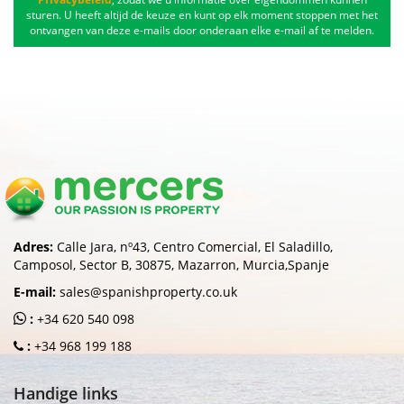
sturen. U heeft altijd de keuze en kunt op elk moment stoppen met het
ontvangen van deze e-mails door onderaan elke e-mail af te melden.
Adres:
Calle Jara, nº43, Centro Comercial, El Saladillo,
Camposol, Sector B, 30875, Mazarron, Murcia,Spanje
E-mail:
sales@spanishproperty.co.uk
:
+34 620 540 098
:
+34 968 199 188
Handige links