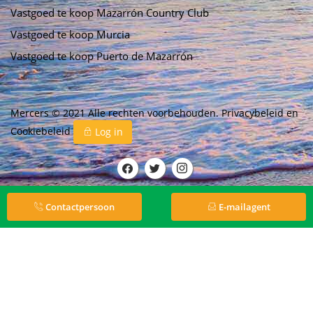
Vastgoed te koop Mazarrón Country Club
Vastgoed te koop Murcia
Vastgoed te koop Puerto de Mazarrón
Mercers © 2021 Alle rechten voorbehouden.
Privacybeleid
en
Cookiebeleid
Log in
Contactpersoon
E-mailagent