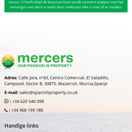
sturen. U heeft altijd de keuze en kunt op elk moment stoppen met het
ontvangen van deze e-mails door onderaan elke e-mail af te melden.
Adres:
Calle Jara, nº43, Centro Comercial, El Saladillo,
Camposol, Sector B, 30875, Mazarron, Murcia,Spanje
E-mail:
sales@spanishproperty.co.uk
:
+34 620 540 098
:
+34 968 199 188
Handige links