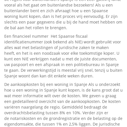
vooral als het gaat om buitenlandse bezoekers! Als u een
buitenlander bent en zich afvraagt hoe u een Spaanse
woning kunt kopen, dan is het proces vrij eenvoudig. Er zijn
slechts een paar gegevens die u bij de hand moet hebben om
de bal aan het rollen te brengen.
Een financieel nummer Het Spaanse fiscaal
identificatienummer (ook bekend als NIE) wordt gebruikt voor
alles wat met belastingen of juridische zaken te maken
heeft, en het is een noodzaak voor elke toekomstige koper. U
kunt een NIE verkrijgen nadat u met de juiste documenten,
uw paspoort en een afspraak in een politiebureau in Spanje
te gaan. De verwerkingstijd is meestal vrij snel, tenzij u buiten
Spanje woont dan kan dit enkele weken duren.
De aankoopkosten bij een woning in Spanje Als u onderzoekt
hoe u een woning in Spanje kunt kopen, is de kans groot dat u
wat meer informatie wilt over de kosten. We geven u graag
een gedetailleerd overzicht van de aankoopkosten. De kosten
variëren naargelang de regio. Gemiddeld bedraagt de
overdrachtsbelasting tussen 8% en 10%. Verder zijn er
de notariskosten en de grondregistratie en de belasting op de
eigendomsakte, die tussen 1% en 2,5% liggen. De jurisdische