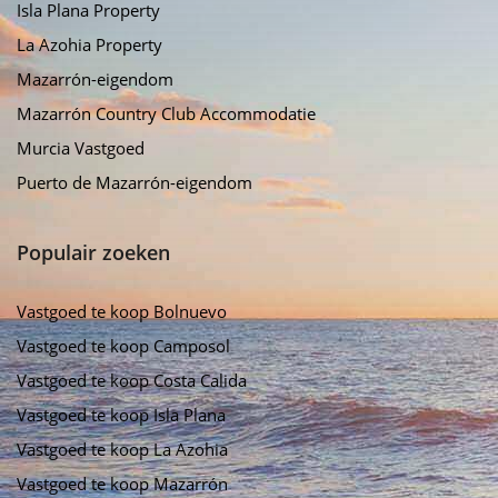
Isla Plana Property
La Azohia Property
Mazarrón-eigendom
Mazarrón Country Club Accommodatie
Murcia Vastgoed
Puerto de Mazarrón-eigendom
Populair zoeken
Vastgoed te koop Bolnuevo
Vastgoed te koop Camposol
Vastgoed te koop Costa Calida
Vastgoed te koop Isla Plana
Vastgoed te koop La Azohia
Vastgoed te koop Mazarrón