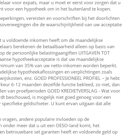
laar voor expats, maar u moet er eerst voor zorgen dat u
omt voor een hypotheek om in het buitenland te kopen.
perkingen, vereisten en voorschriften bij het doorlichten
isoverwegingen die de waarschijnlijkheid van uw acceptatie
at u voldoende inkomen heeft om de maandelijkse
laars berekenen de betaalbaarheid alleen op basis van
op de persoonlijke belastingaangiften UITGAVEN TOT
anse hypotheekacceptatie is dat uw maandelijkse
 minimum van 35% van uw netto-inkomen worden beperkt.
elijkse hypotheekaflossingen en verplichtingen zoals
derwijskosten, enz. GOED PROFESSIONEEL PROFIEL – Je hebt
orkeur 6-12 maanden dezelfde functie bekleed, zo niet, dan
tellen van proefperioden GOED KREDIETVERSLAG - Wat voor
rdt beschouwd, is mogelijk niet goed genoeg voor een
 specifieke geldschieter. U kunt ervan uitgaan dat alle
n vragen, andere populaire invloeden op de
jn onder meer dat u uit een OESO-land komt, het
een betrouwbare set garanten heeft en voldoende geld op