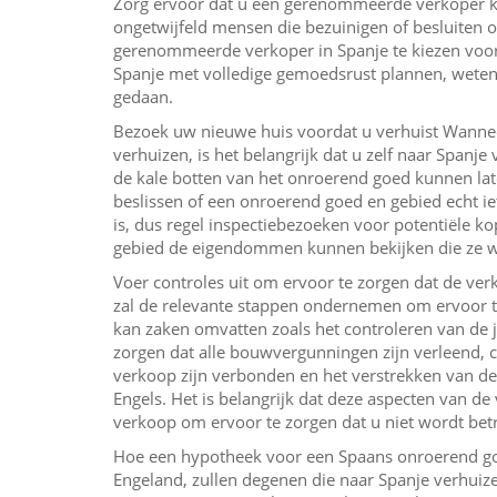
Zorg ervoor dat u een gerenommeerde verkoper kie
ongetwijfeld mensen die bezuinigen of besluiten o
gerenommeerde verkoper in Spanje te kiezen voor 
Spanje met volledige gemoedsrust plannen, wetende
gedaan.
Bezoek uw nieuwe huis voordat u verhuist Wannee
verhuizen, is het belangrijk dat u zelf naar Spanj
de kale botten van het onroerend goed kunnen late
beslissen of een onroerend goed en gebied echt ie
is, dus regel inspectiebezoeken voor potentiële k
gebied de eigendommen kunnen bekijken die ze w
Voer controles uit om ervoor te zorgen dat de ve
zal de relevante stappen ondernemen om ervoor te
kan zaken omvatten zoals het controleren van de 
zorgen dat alle bouwvergunningen zijn verleend, 
verkoop zijn verbonden en het verstrekken van d
Engels. Het is belangrijk dat deze aspecten van 
verkoop om ervoor te zorgen dat u niet wordt betr
Hoe een hypotheek voor een Spaans onroerend goed
Engeland, zullen degenen die naar Spanje verhui