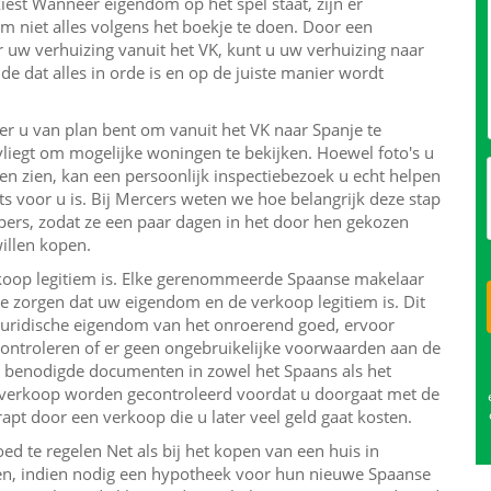
st Wanneer eigendom op het spel staat, zijn er
m niet alles volgens het boekje te doen. Door een
uw verhuizing vanuit het VK, kunt u uw verhuizing naar
 dat alles in orde is en op de juiste manier wordt
r u van plan bent om vanuit het VK naar Spanje te
e vliegt om mogelijke woningen te bekijken. Hoewel foto's u
n zien, kan een persoonlijk inspectiebezoek u echt helpen
ts voor u is. Bij Mercers weten we hoe belangrijk deze stap
opers, zodat ze een paar dagen in het door hen gekozen
illen kopen.
rkoop legitiem is. Elke gerenommeerde Spaanse makelaar
 zorgen dat uw eigendom en de verkoop legitiem is. Dit
juridische eigendom van het onroerend goed, ervoor
controleren of er geen ongebruikelijke voorwaarden aan de
e benodigde documenten in zowel het Spaans als het
de verkoop worden gecontroleerd voordat u doorgaat met de
apt door een verkoop die u later veel geld gaat kosten.
 te regelen Net als bij het kopen van een huis in
zen, indien nodig een hypotheek voor hun nieuwe Spaanse