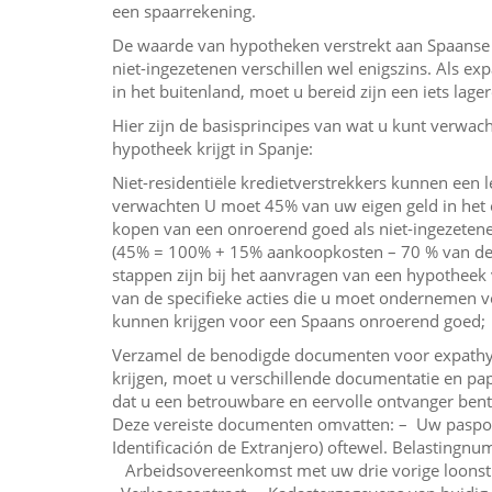
een spaarrekening.
De waarde van hypotheken verstrekt aan Spaanse
niet-ingezetenen verschillen wel enigszins. Als e
in het buitenland, moet u bereid zijn een iets lage
Hier zijn de basisprincipes van wat u kunt verwach
hypotheek krijgt in Spanje:
Niet-residentiële kredietverstrekkers kunnen een
verwachten U moet 45% van uw eigen geld in het 
kopen van een onroerend goed als niet-ingezeten
(45% = 100% + 15% aankoopkosten – 70 % van de hy
stappen zijn bij het aanvragen van een hypotheek 
van de specifieke acties die u moet ondernemen v
kunnen krijgen voor een Spaans onroerend goed;
Verzamel de benodigde documenten voor expathyp
krijgen, moet u verschillende documentatie en pa
dat u een betrouwbare en eervolle ontvanger ben
Deze vereiste documenten omvatten: – Uw paspoo
Identificación de Extranjero) oftewel. Belastingn
Arbeidsovereenkomst met uw drie vorige loonstro