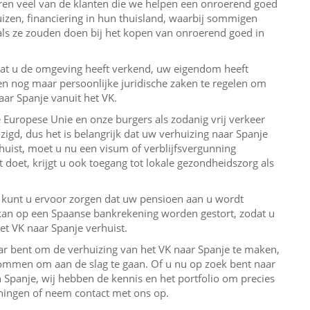
en veel van de klanten die we helpen een onroerend goed
izen, financiering in hun thuisland, waarbij sommigen
als ze zouden doen bij het kopen van onroerend goed in
at u de omgeving heeft verkend, uw eigendom heeft
en nog maar persoonlijke juridische zaken te regelen om
naar Spanje vanuit het VK.
 Europese Unie en onze burgers als zodanig vrij verkeer
jzigd, dus het is belangrijk dat uw verhuizing naar Spanje
rhuist, moet u nu een visum of verblijfsvergunning
doet, krijgt u ook toegang tot lokale gezondheidszorg als
t, kunt u ervoor zorgen dat uw pensioen aan u wordt
t kan op een Spaanse bankrekening worden gestort, zodat u
et VK naar Spanje verhuist.
aar bent om de verhuizing van het VK naar Spanje te maken,
ommen om aan de slag te gaan. Of u nu op zoek bent naar
Spanje, wij hebben de kennis en het portfolio om precies
ningen of neem contact met ons op.