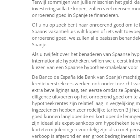
Terwijl sommigen van jullie misschien het geld kl
investeringsvilla te kopen, zullen veel mensen 
onroerend goed in Spanje te financieren.
Of u nu op zoek bent naar onroerend goed om te 
Spaans vakantiehuis wilt kopen of iets wilt toevo
onroerend goed, we zullen alle basissen behandel
Spanje.
Als u twijfelt over het benaderen van Spaanse hy
internationale hypotheken, willen we u eerst inf
kiezen van een Spaanse hypotheekmakelaar voor u
De Banco de España (de Bank van Spanje) machtigt
kredietverstrekkers werken ook onder toezicht va
extra beveiligingslaag, ten eerste omdat ze Spanje,
diligence uitvoeren op het onroerend goed om te 
hypotheekrentes zijn relatief laag in vergelijking
ingezetenen hebben zeer redelijke tarieven Bij h
goed kunnen langlopende en kortlopende lenin
zijn ideaal als expat-aankoop om hypotheken te ver
kortetermijnleningen voordelig zijn als u met pen
verkoop is afgerond en een groot bedrag ineens in