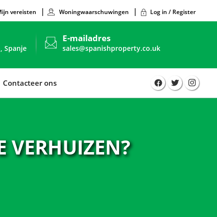
ijn vereisten
Woningwaarschuwingen
Log in / Register
E-mailadres
, Spanje
sales@spanishproperty.co.uk
Contacteer ons
E VERHUIZEN?