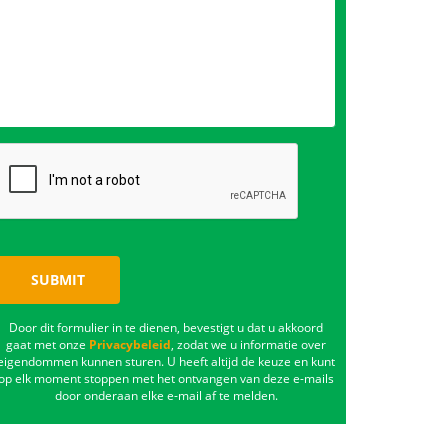
SUBMIT
Door dit formulier in te dienen, bevestigt u dat u akkoord
gaat met onze
Privacybeleid
, zodat we u informatie over
eigendommen kunnen sturen. U heeft altijd de keuze en kunt
op elk moment stoppen met het ontvangen van deze e-mails
door onderaan elke e-mail af te melden.