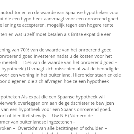
 autochtonen en de waarde van Spaanse hypotheken voor
xpat die een hypotheek aanvraagt ​​voor een onroerend goed
re lening te accepteren, mogelijk tegen een hogere rente.
ten en wat u zelf moet betalen als Britse expat die een
 lening van 70% van de waarde van het onroerend goed
onroerend goed investeren nadat u de kosten voor het
e meetelt = 15% van de waarde van het onroerend goed –
potheek!) U vraagt ​​zich misschien af ​​wat de benodigde
voor een woning in het buitenland. Hieronder staan ​​enkele
oor diegenen die zich afvragen hoe ze een hypotheek
otheken Als expat die een Spaanse hypotheek wil
pierwerk overleggen om aan de geldschieter te bewijzen
t van een hypotheek voor een Spaans onroerend goed.
rt of identiteitsbewijs – Uw NIE (Número de
ummer van buitenlandse ingezetenen –
ken – Overzicht van alle bezittingen of schulden –