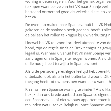
woning moeten regelen. Voor het gemak organiser
te kopen wanneer ze van het VK naar Spanje verhu
bestaand onroerend goed als zekerheid stellen zo
het VK.
De overstap maken naar Spanje vanuit het VK Nad
gekozen en de aankoop heeft gedaan, hoeft u alle
de bal aan het rollen te krijgen bij uw verhuizing 
Hoewel het VK tot voor kort deel uitmaakte van de
bood, zijn de regels sinds de Brexit enigszins gewi
legaal is. Wanneer u vanuit het VK naar Spanje ve
aanvragen om in Spanje te mogen wonen. Als u dit 
u die nodig heeft terwijl u in Spanje woont.
Als u de pensioengerechtigde leeftijd hebt bereik
uitbetaald, ook als u in het buitenland woont. Di
toegang heeft tot uw pensioen wanneer u vanuit h
Klaar om een ​​Spaanse woning te vinden? Als u kl
bekijk dan ons brede aanbod aan Spaanse eigend
een Spaanse villa of nieuwbouw appartementen in 
te vinden wat u zoekt. Bekijk nu onze Spaanse wo