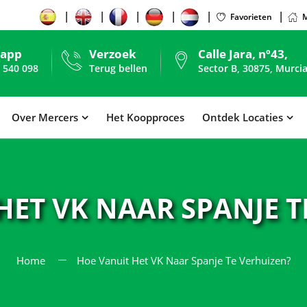
Favorieten
M
sapp
Verzoek
Calle Jara, nº43,
 540 098
Terug bellen
Sector B, 30875, Murcia
Over Mercers
Het Koopproces
Ontdek Locaties
HET VK NAAR SPANJE T
Home
Hoe Vanuit Het VK Naar Spanje Te Verhuizen?