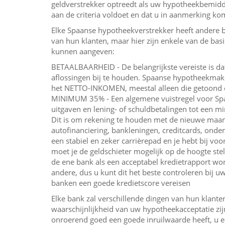
geldverstrekker optreedt als uw hypotheekbemidde
aan de criteria voldoet en dat u in aanmerking k
Elke Spaanse hypotheekverstrekker heeft andere be
van hun klanten, maar hier zijn enkele van de bas
kunnen aangeven:
BETAALBAARHEID - De belangrijkste vereiste is d
aflossingen bij te houden. Spaanse hypotheekmake
het NETTO-INKOMEN, meestal alleen die getoond 
MINIMUM 35% - Een algemene vuistregel voor Spa
uitgaven en lening- of schuldbetalingen tot een
Dit is om rekening te houden met de nieuwe maand
autofinanciering, bankleningen, creditcards, on
een stabiel en zeker carrièrepad en je hebt bij vo
moet je de geldschieter mogelijk op de hoogte s
de ene bank als een acceptabel kredietrapport wo
andere, dus u kunt dit het beste controleren bij uw
banken een goede kredietscore vereisen
Elke bank zal verschillende dingen van hun klante
waarschijnlijkheid van uw hypotheekacceptatie zi
onroerend goed een goede inruilwaarde heeft, u 