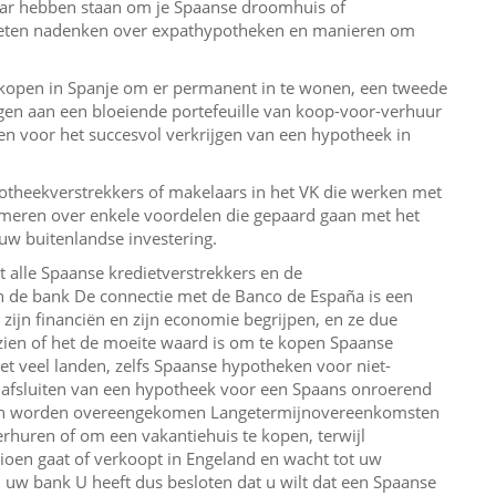
aar hebben staan ​​om je Spaanse droomhuis of
moeten nadenken over expathypotheken en manieren om
kopen in Spanje om er permanent in te wonen, een tweede
egen aan een bloeiende portefeuille van koop-voor-verhuur
en voor het succesvol verkrijgen van een hypotheek in
potheekverstrekkers of makelaars in het VK die werken met
ormeren over enkele voordelen die gepaard gaan met het
w buitenlandse investering.
 alle Spaanse kredietverstrekkers en de
n de bank De connectie met de Banco de España is een
 zijn financiën en zijn economie begrijpen, en ze due
zien of het de moeite waard is om te kopen Spaanse
 met veel landen, zelfs Spaanse hypotheken voor niet-
et afsluiten van een hypotheek voor een Spaans onroerend
gen worden overeengekomen Langetermijnovereenkomsten
huren of om een ​​vakantiehuis te kopen, terwijl
sioen gaat of verkoopt in Engeland en wacht tot uw
 uw bank U heeft dus besloten dat u wilt dat een Spaanse