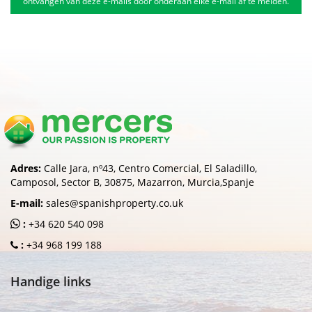
ontvangen van deze e-mails door onderaan elke e-mail af te melden.
Adres:
Calle Jara, nº43, Centro Comercial, El Saladillo,
Camposol, Sector B, 30875, Mazarron, Murcia,Spanje
E-mail:
sales@spanishproperty.co.uk
:
+34 620 540 098
:
+34 968 199 188
Handige links