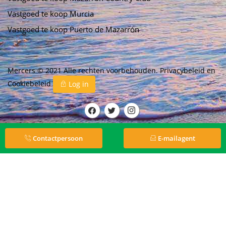
Vastgoed te koop Murcia
Vastgoed te koop Puerto de Mazarrón
Mercers © 2021 Alle rechten voorbehouden.
Privacybeleid
en
Cookiebeleid
Log in
Contactpersoon
E-mailagent