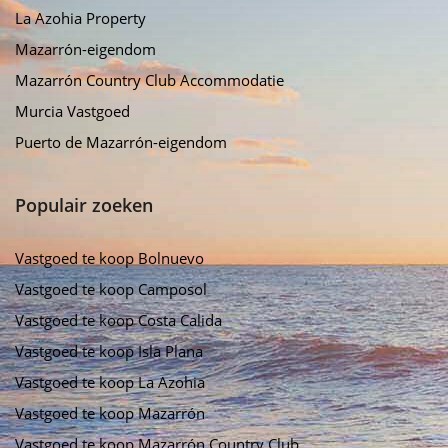
La Azohia Property
Mazarrón-eigendom
Mazarrón Country Club Accommodatie
Murcia Vastgoed
Puerto de Mazarrón-eigendom
Populair zoeken
Vastgoed te koop Bolnuevo
Vastgoed te koop Camposol
Vastgoed te koop Costa Calida
Vastgoed te koop Isla Plana
Vastgoed te koop La Azohia
Vastgoed te koop Mazarrón
Vastgoed te koop Mazarrón Country Club