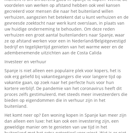
voordelen van werken op afstand hebben ook veel kansen
gecreëerd voor mensen die naar het buitenland willen
verhuizen, aangezien het betekent dat u kunt verhuizen en de
gevreesde zoektocht naar werk kunt overslaan, in plaats van
uw huidige onderneming te behouden. Om deze reden
verhuizen een groot aantal buitenlanders naar Spanje, waar
ze op afstand werken voor een in Nederland/Belgiëgevestigd
bedrijf en tegelijkertijd genieten van het warme weer en de
adembenemende uitzichten aan de Costa Calida
Investeer en verhuur
Spanje is niet alleen een populaire plek voor kopers, het is
ook erg geliefd bij vakantiegangers die voor langere tijd op
vakantie gaan, op zoek naar het perfecte huis voor hun
kortere verblijf. De pandemie van het coronavirus heeft dit
proces zelfs gestimuleerd, met steeds meer investeerders die
bieden op eigendommen die in verhuur zijn in het
buitenland.
Het komt neer op? Een woning kopen in Spanje kan meer zijn
dan alleen een luxe: het kan ook een investering zijn, een
geweldige manier om te genieten van uw tijd in het
buitenland met het extra potentieel voor winst. Wat is er niet