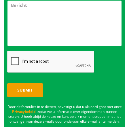
SUBMIT
Door dit formulier in te dienen, bevestigt u dat u akkoord gaat met onze
Privacybeleid
, zodat we u informatie over eigendommen kunnen
sturen. U heeft altijd de keuze en kunt op elk moment stoppen met het
ontvangen van deze e-mails door onderaan elke e-mail af te melden.