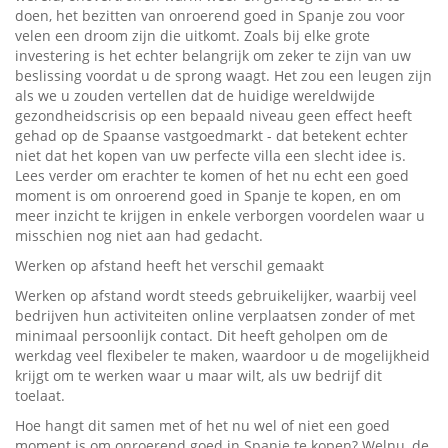
doen, het bezitten van onroerend goed in Spanje zou voor
velen een droom zijn die uitkomt. Zoals bij elke grote
investering is het echter belangrijk om zeker te zijn van uw
beslissing voordat u de sprong waagt. Het zou een leugen zijn
als we u zouden vertellen dat de huidige wereldwijde
gezondheidscrisis op een bepaald niveau geen effect heeft
gehad op de Spaanse vastgoedmarkt - dat betekent echter
niet dat het kopen van uw perfecte villa een slecht idee is.
Lees verder om erachter te komen of het nu echt een goed
moment is om onroerend goed in Spanje te kopen, en om
meer inzicht te krijgen in enkele verborgen voordelen waar u
misschien nog niet aan had gedacht.
Werken op afstand heeft het verschil gemaakt
Werken op afstand wordt steeds gebruikelijker, waarbij veel
bedrijven hun activiteiten online verplaatsen zonder of met
minimaal persoonlijk contact. Dit heeft geholpen om de
werkdag veel flexibeler te maken, waardoor u de mogelijkheid
krijgt om te werken waar u maar wilt, als uw bedrijf dit
toelaat.
Hoe hangt dit samen met of het nu wel of niet een goed
moment is om onroerend goed in Spanje te kopen? Welnu, de