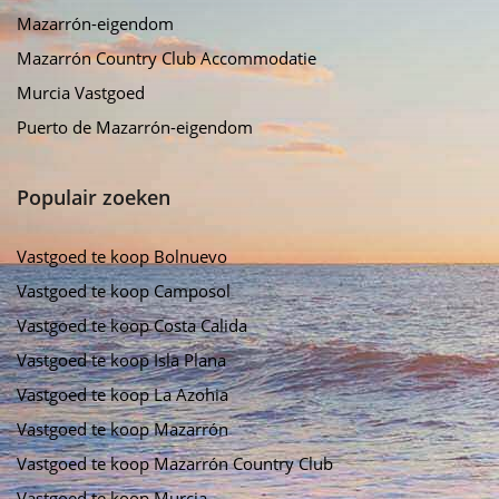
Mazarrón-eigendom
Mazarrón Country Club Accommodatie
Murcia Vastgoed
Puerto de Mazarrón-eigendom
Populair zoeken
Vastgoed te koop Bolnuevo
Vastgoed te koop Camposol
Vastgoed te koop Costa Calida
Vastgoed te koop Isla Plana
Vastgoed te koop La Azohia
Vastgoed te koop Mazarrón
Vastgoed te koop Mazarrón Country Club
Vastgoed te koop Murcia