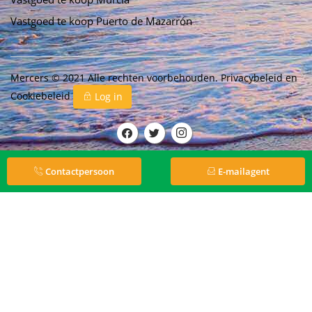
Vastgoed te koop Puerto de Mazarrón
Mercers © 2021 Alle rechten voorbehouden.
Privacybeleid
en
Cookiebeleid
Log in
Contactpersoon
E-mailagent