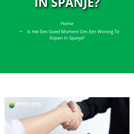
IN SPANJE?
Home
Is Het Een Goed Moment Om Een Woning Te
Kopen In Spanje?