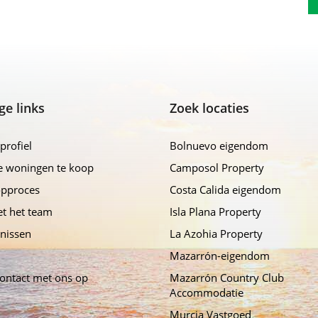
ge links
Zoek locaties
profiel
Bolnuevo eigendom
e woningen te koop
Camposol Property
opproces
Costa Calida eigendom
t het team
Isla Plana Property
nissen
La Azohia Property
Mazarrón-eigendom
ontact met ons op
Mazarrón Country Club
Accommodatie
Murcia Vastgoed