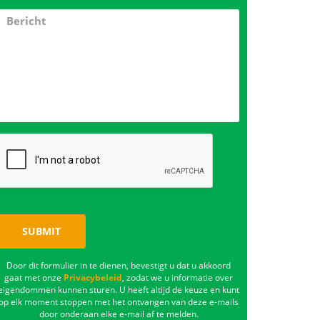
SUBMIT
Door dit formulier in te dienen, bevestigt u dat u akkoord
gaat met onze
Privacybeleid
, zodat we u informatie over
eigendommen kunnen sturen. U heeft altijd de keuze en kunt
op elk moment stoppen met het ontvangen van deze e-mails
door onderaan elke e-mail af te melden.