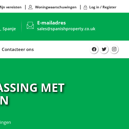
ijn vereisten
Woningwaarschuwingen
Log in / Register
E-mailadres
, Spanje
sales@spanishproperty.co.uk
Contacteer ons
SSING MET
EN
ingen