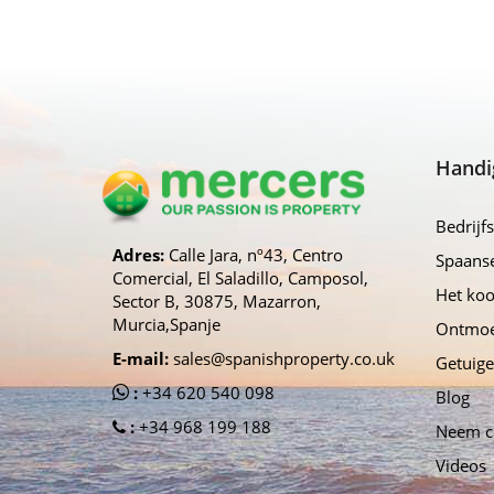
Handi
Bedrijfs
Adres:
Calle Jara, nº43, Centro
Spaans
Comercial, El Saladillo, Camposol,
Het ko
Sector B, 30875, Mazarron,
Murcia,Spanje
Ontmoe
E-mail:
sales@spanishproperty.co.uk
Getuige
:
+34 620 540 098
Blog
:
+34 968 199 188
Neem c
Videos