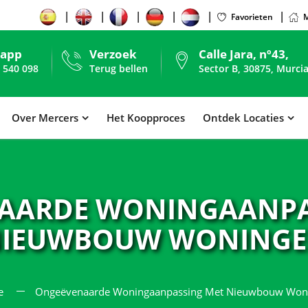
Favorieten
M
sapp
Verzoek
Calle Jara, nº43,
 540 098
Terug bellen
Sector B, 30875, Murcia
Over Mercers
Het Koopproces
Ontdek Locaties
AARDE WONINGAANPA
IEUWBOUW WONING
e
Ongeëvenaarde Woningaanpassing Met Nieuwbouw Won