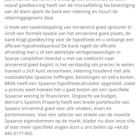
vooraf goedkeuring heeft van de risicoafdeling Na bevestiging
van de klant opent de bank een rekening en stuurt de
rekeninggegevens door
U moet een taxatiebepaling van onroerend goed opsturen Er
vindt een formele taxatie van het onroerend goed plaats, de
bank krijgt goedkeuring voor de hypotheek en u ontvangt een
officieel hypotheekaanbod De bank regelt de officiële
afronding met u of een wettelijke vertegenwoordiger in
Spanje completion Voordat u met uw zoektocht naar
onroerend goed begint, is het verstandig om precies te weten
hoeveel u zich kunt veroorloven, rekening houdend met alle
noodzakelijke Spaanse heffingen, belastingen en extra kosten.
BBVA heeft een Spaanse hypotheekcalculator opgesteld, zodat
u precies weet hoeveel het u gaat kosten om een ​​specifieke
Spaanse woning te financieren. Ongeacht uw budget,
Mercer's Spanish Property heeft een brede portefeuille van
Spaans onroerend goed voor alle smaken, eisen en
portemonnees. Voor een selectie van enkele van de mooiste
Spaanse eigendommen op de markt, blader nu door onze site,
of voor meer specifieke vragen kunt u ons bellen op +44 (0)
845 0177 805.