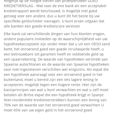
mogelijk op de hoogte stellen van proefperioden GOED
KREDIETVERSLAG - Wat voor de ene bank als een acceptabel
kredietrapport wordt beschouwd, is mogelijk niet goed
genoeg voor een andere, dus u kunt dit het beste bij uw
specifieke geldschieter navragen. U kunt ervan uitgaan dat
alle banken een goede kredietscore vereisen
Elke bank zal verschillende dingen van hun klanten vragen,
andere populaire invloeden op de waarschijnlijkheid van uw
hypotheekacceptatie zijn onder meer dat u uit een OESO-land
komt, het onroerend goed een goede inruilwaarde heeft, u
een betrouwbare set garanten heeft en voldoende geld op
een spaarrekening. De waarde van hypotheken verstrekt aan
Spaanse autochtonen en de waarde van Spaanse hypotheken
voor niet-ingezetenen verschillen wel enigszins. Als expat die
een hypotheek aanvraagt ​​voor een onroerend goed in het
buitenland, moet u bereid zijn een iets lagere lening te
accepteren, mogelijk tegen een hogere rente. Hier zijn de
basisprincipes van wat u kunt verwachten en wat u zelf moet
betalen als Britse expat die een hypotheek krijgt in Spanje:
Niet-residentiële kredietverstrekkers kunnen een lening van
70% van de waarde van het onroerend goed verwachten U
moet 45% van uw eigen geld in het onroerend goed