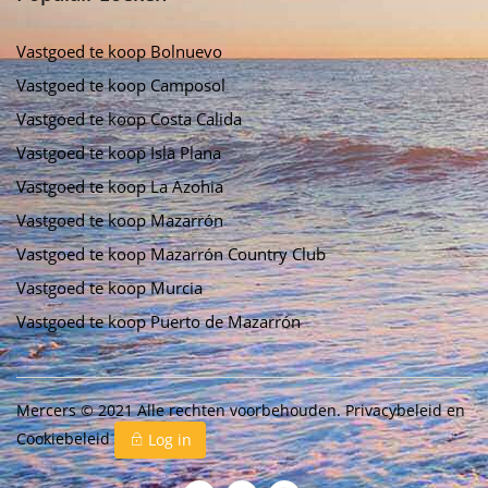
Vastgoed te koop Bolnuevo
Vastgoed te koop Camposol
Vastgoed te koop Costa Calida
Vastgoed te koop Isla Plana
Vastgoed te koop La Azohia
Vastgoed te koop Mazarrón
Vastgoed te koop Mazarrón Country Club
Vastgoed te koop Murcia
Vastgoed te koop Puerto de Mazarrón
Mercers © 2021 Alle rechten voorbehouden.
Privacybeleid
en
Cookiebeleid
Log in