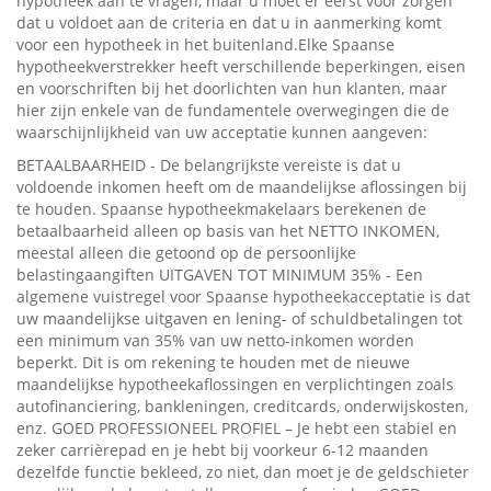
hypotheek aan te vragen, maar u moet er eerst voor zorgen
dat u voldoet aan de criteria en dat u in aanmerking komt
voor een hypotheek in het buitenland.Elke Spaanse
hypotheekverstrekker heeft verschillende beperkingen, eisen
en voorschriften bij het doorlichten van hun klanten, maar
hier zijn enkele van de fundamentele overwegingen die de
waarschijnlijkheid van uw acceptatie kunnen aangeven:
BETAALBAARHEID - De belangrijkste vereiste is dat u
voldoende inkomen heeft om de maandelijkse aflossingen bij
te houden. Spaanse hypotheekmakelaars berekenen de
betaalbaarheid alleen op basis van het NETTO INKOMEN,
meestal alleen die getoond op de persoonlijke
belastingaangiften UITGAVEN TOT MINIMUM 35% - Een
algemene vuistregel voor Spaanse hypotheekacceptatie is dat
uw maandelijkse uitgaven en lening- of schuldbetalingen tot
een minimum van 35% van uw netto-inkomen worden
beperkt. Dit is om rekening te houden met de nieuwe
maandelijkse hypotheekaflossingen en verplichtingen zoals
autofinanciering, bankleningen, creditcards, onderwijskosten,
enz. GOED PROFESSIONEEL PROFIEL – Je hebt een stabiel en
zeker carrièrepad en je hebt bij voorkeur 6-12 maanden
dezelfde functie bekleed, zo niet, dan moet je de geldschieter