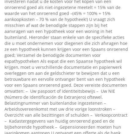
investeren nadat u de kosten voor het kopen van een
onroerend goed als niet-ingezetene meetelt = 15% van de
waarde van het onroerend goed –(45% = 100% + 15%
aankoopkosten – 70 % van de hypotheek!) U vraagt ​​zich
misschien af ​​wat de benodigde stappen zijn bij het
aanvragen van een hypotheek voor een woning in het
buitenland. Hieronder staan ​​enkele van de specifieke acties
die u moet ondernemen voor diegenen die zich afvragen hoe
ze een hypotheek kunnen krijgen voor een Spaans onroerend
goed; Verzamel de benodigde documenten voor
expathypotheken Als expat die een Spaanse hypotheek wil
krijgen, moet u verschillende documentatie en papierwerk
overleggen om aan de geldschieter te bewijzen dat u een
betrouwbare en eervolle ontvanger bent van een hypotheek
voor een Spaans onroerend goed. Deze vereiste documenten
omvatten: – Uw paspoort of identiteitsbewijs – Uw NIE
(Número de Identificación de Extranjero) oftewel.
Belastingnummer van buitenlandse ingezetenen –
Arbeidsovereenkomst met uw drie vorige loonstroken –
Overzicht van alle bezittingen of schulden – Verkoopcontract
– Kadastergegevens van huidig ​​onroerend goed en de
bijbehorende hypotheek – Gepensioneerden moeten hun
jaarinkomen aantonen U ontvangt een offerte als de bank