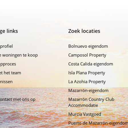
ge links
Zoek locaties
profiel
Bolnuevo eigendom
e woningen te koop
Camposol Property
opproces
Costa Calida eigendom
t het team
Isla Plana Property
nissen
La Azohia Property
Mazarrón-eigendom
ontact met ons op
Mazarrón Country Club
Accommodatie
Murcia Vastgoed
Puerto de Mazarrón-eigendo