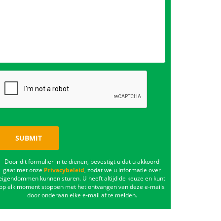
SUBMIT
Door dit formulier in te dienen, bevestigt u dat u akkoord
gaat met onze
Privacybeleid
, zodat we u informatie over
eigendommen kunnen sturen. U heeft altijd de keuze en kunt
op elk moment stoppen met het ontvangen van deze e-mails
door onderaan elke e-mail af te melden.