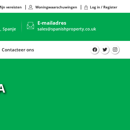
ijn vereisten
Woningwaarschuwingen
Log in / Register
E-mailadres
, Spanje
sales@spanishproperty.co.uk
Contacteer ons
A