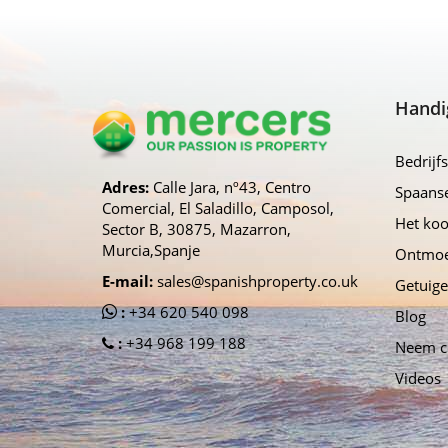
Handi
Bedrijfs
Adres:
Calle Jara, nº43, Centro
Spaans
Comercial, El Saladillo, Camposol,
Het ko
Sector B, 30875, Mazarron,
Murcia,Spanje
Ontmoe
E-mail:
sales@spanishproperty.co.uk
Getuige
:
+34 620 540 098
Blog
:
+34 968 199 188
Neem c
Videos