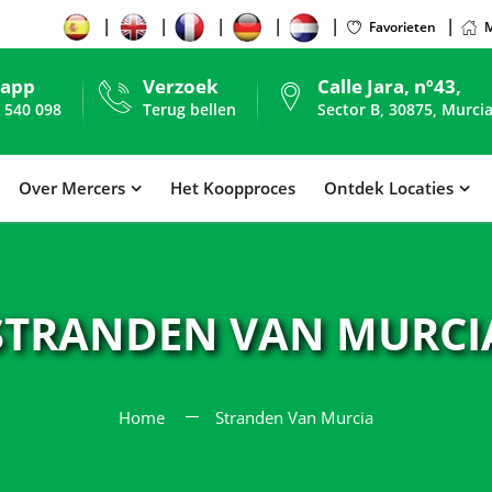
Favorieten
M
sapp
Verzoek
Calle Jara, nº43,
 540 098
Terug bellen
Sector B, 30875, Murcia
Over Mercers
Het Koopproces
Ontdek Locaties
STRANDEN VAN MURCI
Home
Stranden Van Murcia