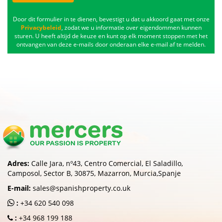
Door dit formulier in te dienen, bevestigt u dat u akkoord gaat met onze
Privacybeleid
, zodat we u informatie over eigendommen kunnen
sturen. U heeft altijd de keuze en kunt op elk moment stoppen met het
ontvangen van deze e-mails door onderaan elke e-mail af te melden.
Adres:
Calle Jara, nº43, Centro Comercial, El Saladillo,
Camposol, Sector B, 30875, Mazarron, Murcia,Spanje
E-mail:
sales@spanishproperty.co.uk
:
+34 620 540 098
:
+34 968 199 188