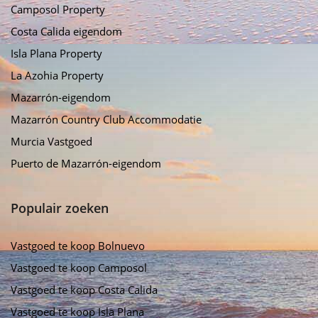
Camposol Property
Costa Calida eigendom
Isla Plana Property
La Azohia Property
Mazarrón-eigendom
Mazarrón Country Club Accommodatie
Murcia Vastgoed
Puerto de Mazarrón-eigendom
Populair zoeken
Vastgoed te koop Bolnuevo
Vastgoed te koop Camposol
Vastgoed te koop Costa Calida
Vastgoed te koop Isla Plana