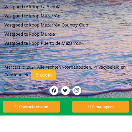
Vastgoed te koop La Azohia
Vastgoed te koop Mazarrón
Vastgoed te koop Mazarrón Country Club
Vastgoed te koop Murcia
Vastgoed te koop Puerto de Mazarrón
Mercers © 2021 Alle rechten voorbehouden.
Privacybeleid
en
Cookiebeleid
Log in
Contactpersoon
E-mailagent